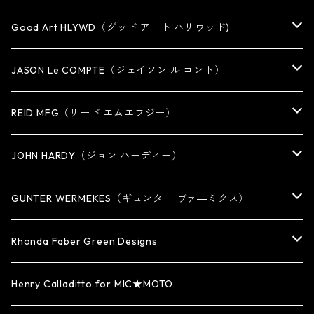
Good Art HLYWD（グッド アート ハリウッド)
RING
JASON Le COMPTE（ジェイソン ル コント）
EARRING・EAR CUFF
NECKLACE
REID MFG（リード エムエフジー）
PENDANT
BRACELET
RING
JOHN HARDY（ジョン ハーディー）
BRACELET
KEY CHAIN
EARRING
RING
GUNTER WERMEKES（ギュンター ヴァ―ミクス）
WATCH BAND
PENDANT
BRACELET
RING
Rhonda Faber Green Designs
CUFF・BUNGLE
BRACELET/CUFF
PENDANT / NECKLACE
PENDANT / NECKLACE
RING
Henry Calladitto for MIC★MOTO