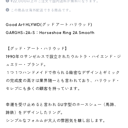
¥22,000以上のご注文で国内送料が無料になります。
この商品は海外配送できる商品です。
Good Art HLYWD(グッド アート ハリウッド)
GARGHS-2A-S：Horseshoe Ring 2A Smooth
【グッド・アート・ハリウッド】
1990年ロサンゼルスで設立されたウルトラ・ハイエンド・ジ
ュエリー・ブランド。
１つ１つハンドメイドで作られる緻密なデザインとギミック
の完成度の高さは業界随一とも言われており、ハリウッド・
セレブにも多くの顧客を持っています。
幸運を受け止めると言われるU字型のホースシュー（馬蹄、
蹄鉄）をデザインしたリング。
シンプルなフォルムが大人の雰囲気を醸し出します。