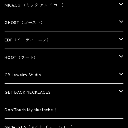
NECKLACE
NECKLACE
EARRING
PENDANT
MIC&Co.（ミック アンド コー）
KEY CHAIN
WALLET
OTHER
EARRING
RING
GHOST（ゴースト）
WALLET CHAIN
WALLET CHAIN
EARRING
RING
EDF（イーディーエフ）
WALLET・CARD CASE
KEY CHAIN
PENDANT
EARRING
RING
HOOT（フート）
HAT・CAP
OTHER ITEM
NECKLACE
PENDANT
PENDANT
RING
CB Jewelry Studio
OTHER
reMIC
BRACELET
NECKLACE
CUFF・BANGLE
EARRING
RING
GET BACK NECKLACES
KEY CHAIN
BRACELET
PENDANT
EARRING・EAR CUFF
ORIGINAL COLLECTION
Don’Touch My Mustache！
SMALL
OTHER
CUFF
BRACELET
PENDANT
Made in LA（メイド イン エルエー）