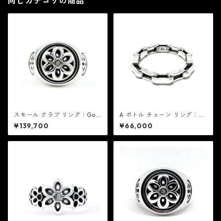
同じカテゴリの商品
スモール クラブ リング：Goo
A ボトル チェーン リング：G
d Art HLYWD グッド アート
ood Art HLYWD グッド アー
¥139,700
¥66,000
ハリウッド
ト ハリウッド