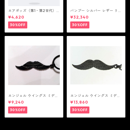
エアポッズ（第1・第2世代）
バンブー シルバー レザー リン
ポーチ：BANDOLIER バンド
ク ステーション ブレスレッ
¥4,620
¥32,340
リヤー
ト：JOHN HARDY ジョン ハ
ーディー
30%OFF
30%OFF
エンジェル ウイングス ミディ
エンジェル ウイングス ミディ
アム ペンダント ブラック コー
アム ペンダント ブラック
¥9,240
¥13,860
ティング（サテンコード付
属）
30%OFF
30%OFF