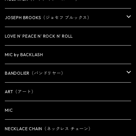
MEDIUM
KEY CHAIN
CUFF・BANGLE
NECKLACE
JOSEPH BROOKS（ジョセフ ブルックス）
LARGE
WALLET CHAIN
NECKLACE
BRACELET
BRACELET
LOVE N' PEACE N' ROCK N' ROLL
WALLET
KEY CHAIN
NECKLACE
MIC by BACKLASH
OTHER
WALLET CHAIN
BANDOLIER（バンドリヤー）
OTHER
iPhone 14専用ケース
ART（アート）
iPhone 14 Plus専用ケース
MIC
iPhone 14 Pro専用ケース
NECKLACE CHAIN（ネックレス チェーン）