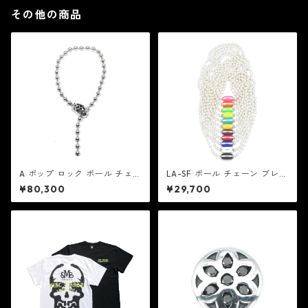
その他の商品
A ポップ ロック ボール チェー
LA-SF ボール チェーン ブレス
ン ブレスレット V2：Good A
レット w/ セラミック エナメ
¥80,300
¥29,700
rt HLYWD グッド アート ハリ
ル クラスプ：JASON Le COM
ウッド
PTE（ジェイソン ル コント）