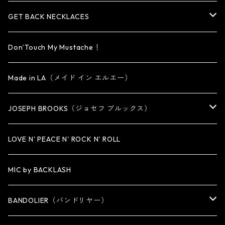
OTHER
reMIC
BRACELET
NECKLACE
CUFF・BANGLE
EARRING
RING
GET BACK NECKLACES
KEY CHAIN
BRACELET
PENDANT
EARRING・EAR CUFF
ORIGINAL COLLECTION
Don’Touch My Mustache！
SMALL
OTHER
CUFF
BRACELET
PENDANT
Made in LA（メイド イン エルエー）
MEDIUM
KEY CHAIN
CUFF・BANGLE
NECKLACE
JOSEPH BROOKS（ジョセフ ブルックス）
LARGE
WALLET CHAIN
NECKLACE
BRACELET
BRACELET
LOVE N' PEACE N' ROCK N' ROLL
WALLET
KEY CHAIN
NECKLACE
MIC by BACKLASH
OTHER
WALLET CHAIN
BANDOLIER（バンドリヤー）