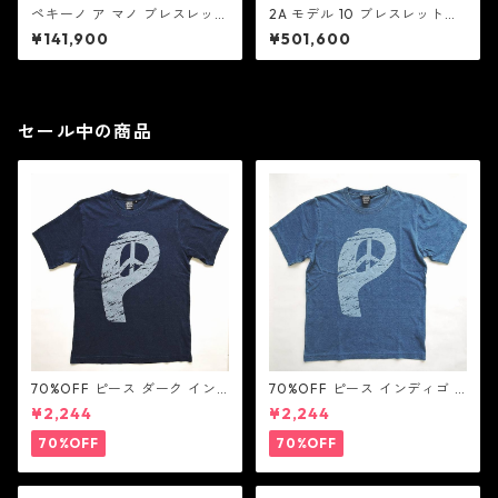
ペキーノ ア マノ ブレスレット
2A モデル 10 ブレスレット：
：Good Art HLYWD グッド
Good Art HLYWD グッド ア
¥141,900
¥501,600
アート ハリウッド
ート ハリウッド
セール中の商品
70%OFF ピース ダーク イン
70%OFF ピース インディゴ T
ディゴ Tシャツ：LOVE N' PEA
シャツ：LOVE N' PEACE N' R
¥2,244
¥2,244
CE N' ROCK ' ROLL ラブ ン
OCK ' ROLL ラブ ン ピース ン
ピース ン ロック ン ロール
ロック ン ロール
70%OFF
70%OFF