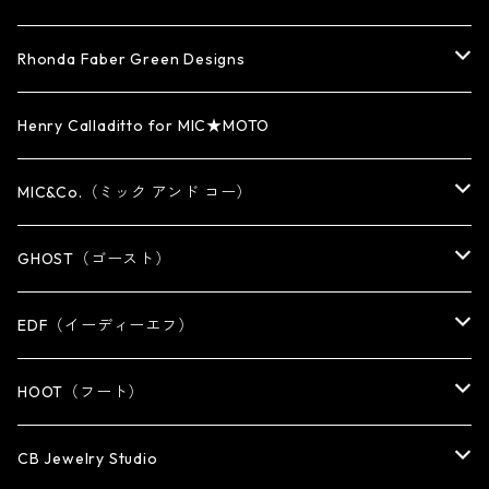
WATCH BAND
PENDANT
BRACELET
RING
Rhonda Faber Green Designs
CUFF・BUNGLE
BRACELET/CUFF
PENDANT / NECKLACE
PENDANT / NECKLACE
RING
Henry Calladitto for MIC★MOTO
NECKLACE
NECKLACE
EARRING
PENDANT
MIC&Co.（ミック アンド コー）
KEY CHAIN
WALLET
OTHER
EARRING
RING
GHOST（ゴースト）
WALLET CHAIN
WALLET CHAIN
EARRING
RING
EDF（イーディーエフ）
WALLET・CARD CASE
KEY CHAIN
PENDANT
EARRING
RING
HOOT（フート）
HAT・CAP
OTHER ITEM
NECKLACE
PENDANT
PENDANT
RING
CB Jewelry Studio