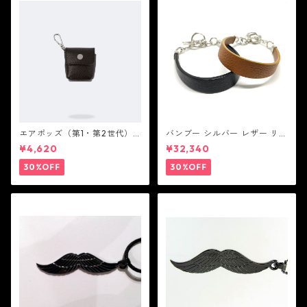
エアポッズ（第1・第2世代）
バンブー シルバー レザー リン
ポーチ：BANDOLIER バンド
ク ステーション ブレスレッ
¥4,620
¥32,340
リヤー
ト：JOHN HARDY ジョン ハ
ーディー
30%OFF
30%OFF