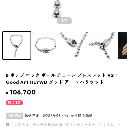
1
/7
B ポップ ロック ボール チェーン ブレスレット V2：
Good Art HLYWD グッド アート ハリウッド
106,700
¥
残り1点
予約商品
発送予定：2026年9月中旬 から順次発送
この商品は、発送予定時期が同じ商品とのみあわせて注文すること