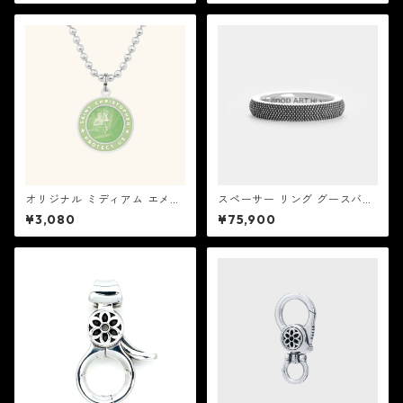
オリジナル ミディアム エメラ
スペーサー リング グースバン
ルド / カクタス セントクリス
プス：Good Art HLYWD グッ
¥3,080
¥75,900
トファー ネックレス：GET BA
ド アート ハリウッド
CK NECKLACES ゲット バック
ネックレスズ