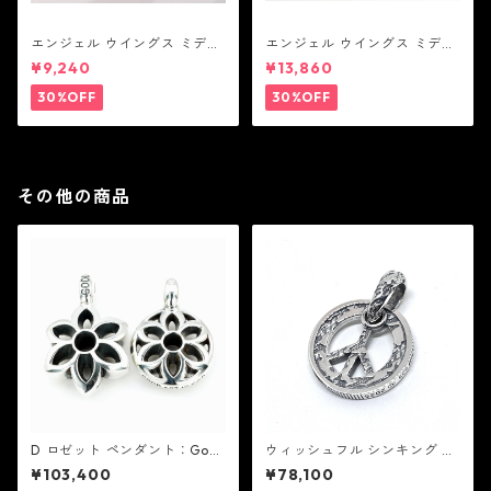
エンジェル ウイングス ミディ
エンジェル ウイングス ミディ
アム ペンダント ブラック コー
アム ペンダント ブラック
¥9,240
¥13,860
ティング（サテンコード付
属）
30%OFF
30%OFF
その他の商品
D ロゼット ペンダント：Goo
ウィッシュフル シンキング ペ
d Art HLYWD グッド アート
ンダント 2A：Good Art HLY
¥103,400
¥78,100
ハリウッド
WD グッド アート ハリウッド