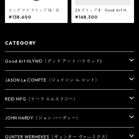
ビッグ アイ クリップ 16：Goo
2A クリップ 8：Good Art HL
d Art HLYWD グッド アート
YWD グッド アート ハリウッ
¥138,600
¥168,300
ハリウッド
ド
CATEGORY
Good Art HLYWD（グッド アート ハリウッド)
RING
JASON Le COMPTE（ジェイソン ル コント）
EARRING・EAR CUFF
NECKLACE
REID MFG（リード エムエフジー）
PENDANT
BRACELET
RING
JOHN HARDY（ジョン ハーディー）
BRACELET
KEY CHAIN
EARRING
RING
GUNTER WERMEKES（ギュンター ヴァ―ミクス）