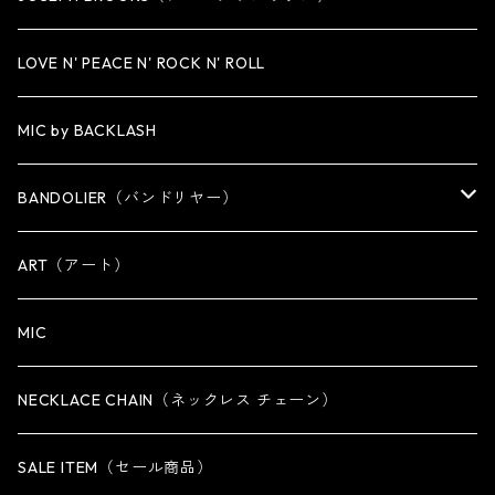
LARGE
WALLET CHAIN
NECKLACE
BRACELET
BRACELET
LOVE N' PEACE N' ROCK N' ROLL
WALLET
KEY CHAIN
NECKLACE
MIC by BACKLASH
OTHER
WALLET CHAIN
BANDOLIER（バンドリヤー）
OTHER
iPhone 14専用ケース
ART（アート）
iPhone 14 Plus専用ケース
MIC
iPhone 14 Pro専用ケース
NECKLACE CHAIN（ネックレス チェーン）
iPhone 14 Pro Max専用ケース
SALE ITEM（セール商品）