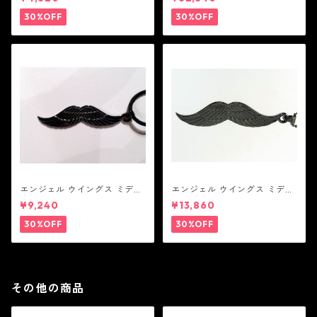
リヤー
ト：JOHN HARDY ジョン ハ
ーディー
30%OFF
30%OFF
エンジェル ウイングス ミディ
エンジェル ウイングス ミディ
アム ペンダント ブラック コー
アム ペンダント ブラック
¥9,240
¥13,860
ティング（サテンコード付
属）
30%OFF
30%OFF
その他の商品