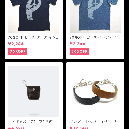
70%OFF ピース ダーク イン
70%OFF ピース インディゴ T
ディゴ Tシャツ：LOVE N' PEA
シャツ：LOVE N' PEACE N' R
¥2,244
¥2,244
CE N' ROCK ' ROLL ラブ ン
OCK ' ROLL ラブ ン ピース ン
ピース ン ロック ン ロール
ロック ン ロール
70%OFF
70%OFF
エアポッズ（第1・第2世代）
バンブー シルバー レザー リン
ポーチ：BANDOLIER バンド
ク ステーション ブレスレッ
¥4,620
¥32,340