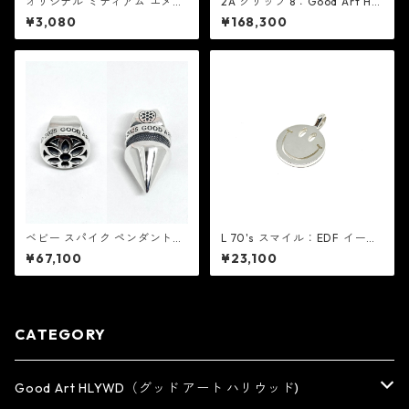
オリジナル ミディアム エメラ
2A クリップ 8：Good Art HL
ルド / カクタス セントクリス
YWD グッド アート ハリウッ
¥3,080
¥168,300
トファー ネックレス：GET BA
ド
CK NECKLACES ゲット バック
ネックレスズ
ベビー スパイク ペンダント：
L 70's スマイル：EDF イーデ
Good Art HLYWD グッド ア
ィーエフ
¥67,100
¥23,100
ート ハリウッド
CATEGORY
Good Art HLYWD（グッド アート ハリウッド)