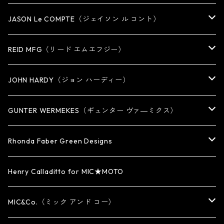
RING
JASON Le COMPTE（ジェイソン ル コント）
EARRING・EAR CUFF
NECKLACE
REID MFG（リード エムエフジー）
PENDANT
BRACELET
RING
JOHN HARDY（ジョン ハーディー）
BRACELET
KEY CHAIN
EARRING
RING
GUNTER WERMEKES（ギュンター ヴァ―ミクス）
WATCH BAND
PENDANT
BRACELET
RING
Rhonda Faber Green Designs
CUFF・BUNGLE
BRACELET/CUFF
PENDANT / NECKLACE
PENDANT / NECKLACE
RING
Henry Calladitto for MIC★MOTO
NECKLACE
NECKLACE
EARRING
PENDANT
MIC&Co.（ミック アンド コー）