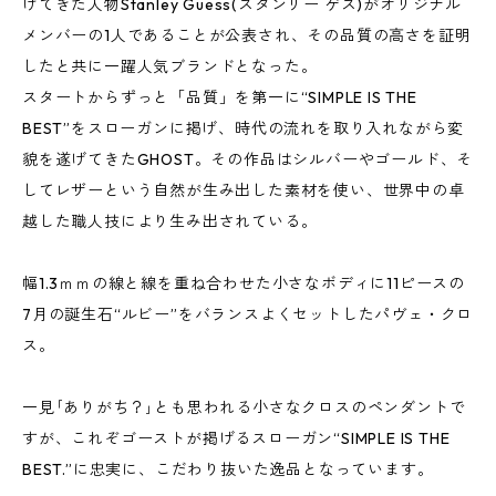
けてきた人物Stanley Guess(スタンリー ゲス)がオリジナル
メンバーの1人であることが公表され、その品質の高さを証明
したと共に一躍人気ブランドとなった。
スタートからずっと「品質」を第一に“SIMPLE IS THE
BEST”をスローガンに掲げ、時代の流れを取り入れながら変
貌を遂げてきたGHOST。その作品はシルバーやゴールド、そ
してレザーという自然が生み出した素材を使い、世界中の卓
越した職人技により生み出されている。
幅1.3ｍｍの線と線を重ね合わせた小さなボディに11ピースの
7月の誕生石“ルビー”をバランスよくセットしたパヴェ・クロ
ス。
一見｢ありがち？｣とも思われる小さなクロスのペンダントで
すが、これぞゴーストが掲げるスローガン“SIMPLE IS THE
BEST.”に忠実に、こだわり抜いた逸品となっています。