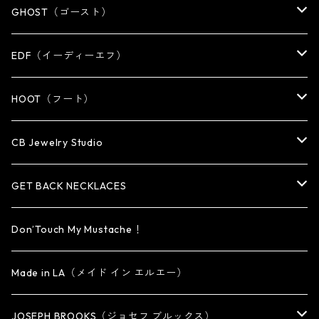
KEY CHAIN
WALLET
OTHER
EARRING
RING
GHOST（ゴースト）
WALLET CHAIN
WALLET CHAIN
EARRING
RING
EDF（イーディーエフ）
WALLET・CARD CASE
KEY CHAIN
PENDANT
EARRING
RING
HOOT（フート）
HAT・CAP
OTHER ITEM
NECKLACE
PENDANT
PENDANT
RING
CB Jewelry Studio
OTHER
reMIC
BRACELET
NECKLACE
CUFF・BANGLE
EARRING
RING
GET BACK NECKLACES
KEY CHAIN
BRACELET
PENDANT
EARRING・EAR CUFF
ORIGINAL COLLECTION
Don’Touch My Mustache！
SMALL
OTHER
CUFF
BRACELET
PENDANT
Made in LA（メイド イン エルエー）
MEDIUM
KEY CHAIN
CUFF・BANGLE
NECKLACE
JOSEPH BROOKS（ジョセフ ブルックス）