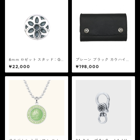
6ｍｍ ロゼット スタッド：Go
プレーン ブラック カウハイ
od Art HLYWD グッド アート
ド：REID MFG リード エムエ
¥22,000
¥198,000
ハリウッド
フジー