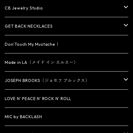
HAT・CAP
OTHER ITEM
NECKLACE
PENDANT
PENDANT
RING
CB Jewelry Studio
OTHER
reMIC
BRACELET
NECKLACE
CUFF・BANGLE
EARRING
RING
GET BACK NECKLACES
KEY CHAIN
BRACELET
PENDANT
EARRING・EAR CUFF
ORIGINAL COLLECTION
Don’Touch My Mustache！
SMALL
OTHER
CUFF
BRACELET
PENDANT
Made in LA（メイド イン エルエー）
MEDIUM
KEY CHAIN
CUFF・BANGLE
NECKLACE
JOSEPH BROOKS（ジョセフ ブルックス）
LARGE
WALLET CHAIN
NECKLACE
BRACELET
BRACELET
LOVE N' PEACE N' ROCK N' ROLL
WALLET
KEY CHAIN
NECKLACE
MIC by BACKLASH