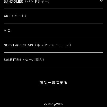
OTHER
WALLET CHAIN
BANDOLIER（バンドリヤー）
OTHER
iPhone 14専用ケース
ART（アート）
iPhone 14 Plus専用ケース
MIC
iPhone 14 Pro専用ケース
NECKLACE CHAIN（ネックレス チェーン）
iPhone 14 Pro Max専用ケース
SALE ITEM（セール商品）
iPhone 13 専用ケース
商品一覧に戻る
iPhone 13 mini専用ケース
iPhone 13 Pro専用ケース
© MIC@WEB