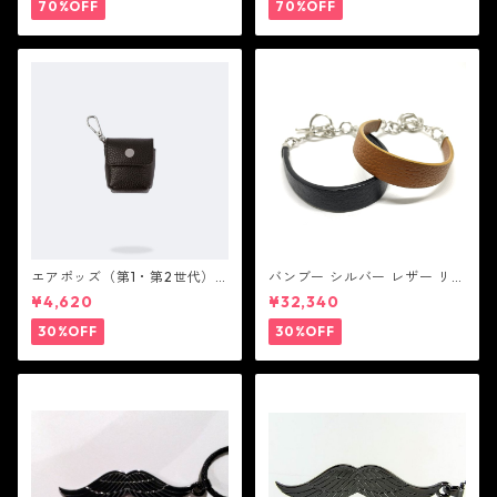
ピース ン ロック ン ロール
ロック ン ロール
70%OFF
70%OFF
エアポッズ（第1・第2世代）
バンブー シルバー レザー リン
ポーチ：BANDOLIER バンド
ク ステーション ブレスレッ
¥4,620
¥32,340
リヤー
ト：JOHN HARDY ジョン ハ
ーディー
30%OFF
30%OFF