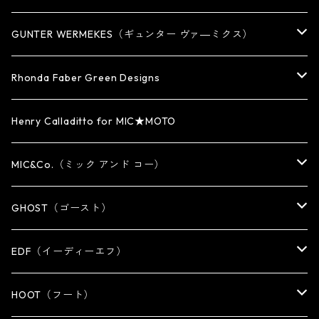
BRACELET
KEY CHAIN
EARRING
RING
GUNTER WERMEKES（ギュンター ヴァ―ミクス）
WATCH BAND
PENDANT
BRACELET
RING
Rhonda Faber Green Designs
CUFF・BUNGLE
BRACELET/CUFF
PENDANT / NECKLACE
PENDANT / NECKLACE
RING
Henry Calladitto for MIC★MOTO
NECKLACE
NECKLACE
EARRING
PENDANT
MIC&Co.（ミック アンド コー）
KEY CHAIN
WALLET
OTHER
EARRING
RING
GHOST（ゴースト）
WALLET CHAIN
WALLET CHAIN
EARRING
RING
EDF（イーディーエフ）
WALLET・CARD CASE
KEY CHAIN
PENDANT
EARRING
RING
HOOT（フート）