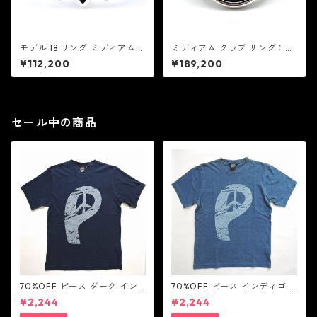
モデル 18 リング ミディアム：
ミディアム クラブ リング：G
Good Art HLYWD グッド ア
ood Art HLYWD グッド アー
¥112,200
¥189,200
ート ハリウッド
ト ハリウッド
セール中の商品
70%OFF ピース ダーク イン
70%OFF ピース インディゴ T
ディゴ Tシャツ：LOVE N' PEA
シャツ：LOVE N' PEACE N' R
¥2,244
¥2,244
CE N' ROCK ' ROLL ラブ ン
OCK ' ROLL ラブ ン ピース ン