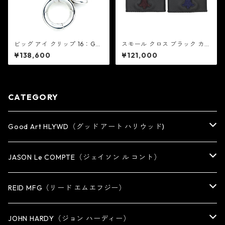
ビッグ アイ クリップ 16：Goo
スモール クロス ブラック カウ
d Art HLYWD グッド アート
ハイド - スティングレイ：REI
¥138,600
¥121,000
ハリウッド
D MFG リード エムエフジー
CATEGORY
Good Art HLYWD（グッド アート ハリウッド)
RING
JASON Le COMPTE（ジェイソン ル コント）
EARRING・EAR CUFF
NECKLACE
REID MFG（リード エムエフジー）
PENDANT
BRACELET
RING
JOHN HARDY（ジョン ハーディー）