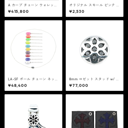
A カーブ チェーン ウォレット
オリジナル スモール ピンク /
チェーン 38cm ：Good Art H
ブラック セントクリストファ
¥415,800
¥2,530
LYWD グッド アート ハリウッ
ー ネックレス ：GET BACK N
ド
ECKLACES ゲット バック ネッ
クレスズ
LA-SF ボール チェーン ネック
8mm ロゼット スタッド w/ ブ
レス w/ セラミック エナメル
ラック ダイヤモンド：Good A
¥48,400
¥77,000
クラスプ：JASON Le COMPT
rt HLYWD グッド アート ハリ
E（ジェイソン ル コント）
ウッド