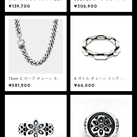
d Art HLYWD グッド アート
ックレス：Good Art HLYWD
¥139,700
¥306,900
ハリウッド
グッド アート ハリウッド
76cm C カーブ チェーン ネッ
A ボトル チェーン リング：G
クレス：Good Art HLYWD グ
ood Art HLYWD グッド アー
¥581,900
¥66,000
ッド アート ハリウッド
ト ハリウッド