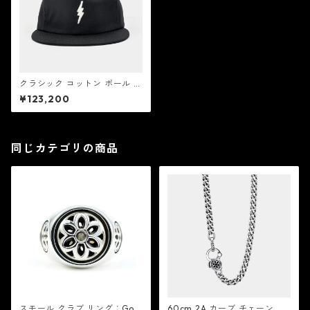
クラシック コットン ボール キ
ャップ シャザム ブラック：G
¥123,200
ood Art HLYWD グッド アー
ト ハリウッド
同じカテゴリの商品
スモール クラブ リング：Goo
60cm 2A カーブ チェーン ネ