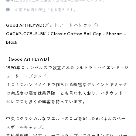
¥22,000以上のご注文で国内送料が無料になります。
この商品は海外配送できる商品です。
Good Art HLYWD(グッド アート ハリウッド)
GACAP-CCB-S-BK：Classic Cotton Ball Cap - Shazam -
Black
【Good Art HLYWD】
1990年ロサンゼルスで設立されたウルトラ・ハイエンド・ジ
ュエリー・ブランド。
１つ１つハンドメイドで作られる緻密なデザインとギミック
の完成度の高さは業界随一とも言われており、ハリウッド・
セレブにも多くの顧客を持っています。
中央にクラシカルなフエルトのロゴを配した6パネルのベー
スボールキャップ。
高級感を醸し出すレザーストラップはスターリングシルバー