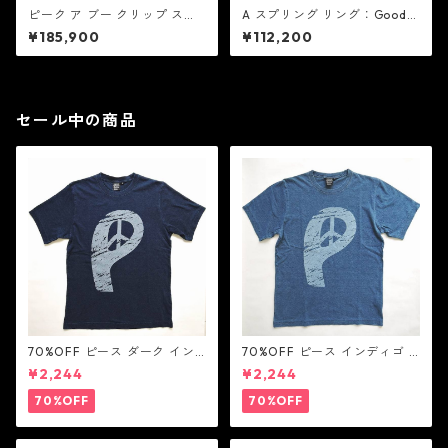
ピーク ア ブー クリップ スト
A スプリング リング：Good A
レート：Good Art HLYWD グ
rt HLYWD グッド アート ハリ
¥185,900
¥112,200
ッド アート ハリウッド
ウッド
セール中の商品
70%OFF ピース ダーク イン
70%OFF ピース インディゴ T
ディゴ Tシャツ：LOVE N' PEA
シャツ：LOVE N' PEACE N' R
¥2,244
¥2,244
CE N' ROCK ' ROLL ラブ ン
OCK ' ROLL ラブ ン ピース ン
ピース ン ロック ン ロール
ロック ン ロール
70%OFF
70%OFF