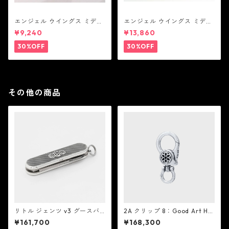
エンジェル ウイングス ミディ
エンジェル ウイングス ミディ
アム ペンダント ブラック コー
アム ペンダント ブラック
¥9,240
¥13,860
ティング（サテンコード付
属）
30%OFF
30%OFF
その他の商品
リトル ジェンツ v3 グースバ
2A クリップ 8：Good Art HL
ンプス ：Good Art HLYWD
YWD グッド アート ハリウッ
¥161,700
¥168,300
グッド アート ハリウッド
ド