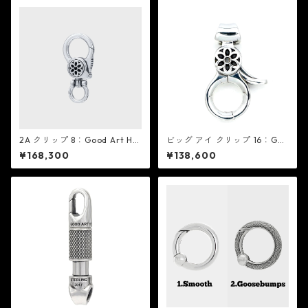
2A クリップ 8：Good Art HL
ビッグ アイ クリップ 16：Goo
YWD グッド アート ハリウッ
d Art HLYWD グッド アート
¥168,300
¥138,600
ド
ハリウッド