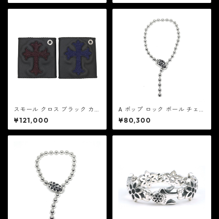
スモール クロス ブラック カウ
A ポップ ロック ボール チェー
ハイド - スティングレイ：REI
ン ブレスレット V2：Good A
¥121,000
¥80,300
D MFG リード エムエフジー
rt HLYWD グッド アート ハリ
ウッド