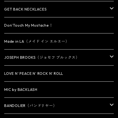
OTHER
reMIC
BRACELET
NECKLACE
CUFF・BANGLE
EARRING
RING
GET BACK NECKLACES
KEY CHAIN
BRACELET
PENDANT
EARRING・EAR CUFF
ORIGINAL COLLECTION
Don’Touch My Mustache！
SMALL
OTHER
CUFF
BRACELET
PENDANT
Made in LA（メイド イン エルエー）
MEDIUM
KEY CHAIN
CUFF・BANGLE
NECKLACE
JOSEPH BROOKS（ジョセフ ブルックス）
LARGE
WALLET CHAIN
NECKLACE
BRACELET
BRACELET
LOVE N' PEACE N' ROCK N' ROLL
WALLET
KEY CHAIN
NECKLACE
MIC by BACKLASH
OTHER
WALLET CHAIN
BANDOLIER（バンドリヤー）