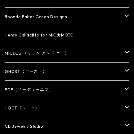
WATCH BAND
PENDANT
BRACELET
RING
Rhonda Faber Green Designs
CUFF・BUNGLE
BRACELET/CUFF
PENDANT / NECKLACE
PENDANT / NECKLACE
RING
Henry Calladitto for MIC★MOTO
NECKLACE
NECKLACE
EARRING
PENDANT
MIC&Co.（ミック アンド コー）
KEY CHAIN
WALLET
OTHER
EARRING
RING
GHOST（ゴースト）
WALLET CHAIN
WALLET CHAIN
EARRING
RING
EDF（イーディーエフ）
WALLET・CARD CASE
KEY CHAIN
PENDANT
EARRING
RING
HOOT（フート）
HAT・CAP
OTHER ITEM
NECKLACE
PENDANT
PENDANT
RING
CB Jewelry Studio