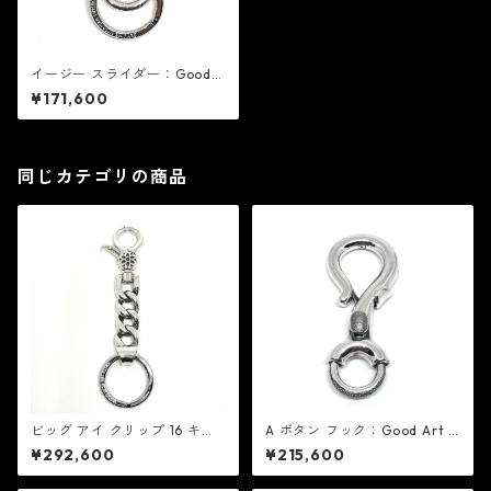
イージー スライダー：Good A
rt HLYWD グッド アート ハリ
¥171,600
ウッド
同じカテゴリの商品
ビッグ アイ クリップ 16 キー
A ボタン フック：Good Art H
チェーン：Good Art HLYWD
LYWD グッド アート ハリウッ
¥292,600
¥215,600
グッド アート ハリウッド
ド