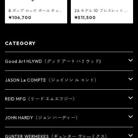
B ポップ ロック ボール チェー
2A モデル 10 ブレスレット カ
ン ブレスレット V2：Good A
ットアウト ロゼット：Good A
¥106,700
¥511,500
rt HLYWD グッド アート ハリ
rt HLYWD グッド アート ハリ
ウッド
ウッド
CATEGORY
Good Art HLYWD（グッド アート ハリウッド)
RING
JASON Le COMPTE（ジェイソン ル コント）
EARRING・EAR CUFF
NECKLACE
REID MFG（リード エムエフジー）
PENDANT
BRACELET
RING
JOHN HARDY（ジョン ハーディー）
BRACELET
KEY CHAIN
EARRING
RING
GUNTER WERMEKES（ギュンター ヴァ―ミクス）