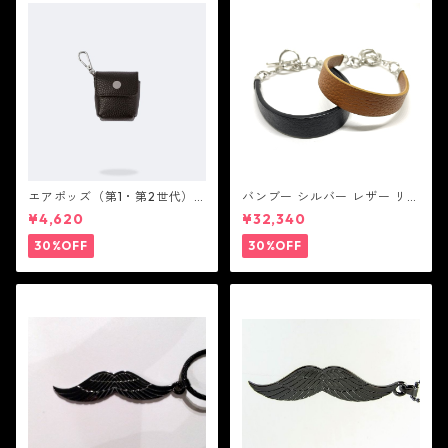
エアポッズ（第1・第2世代）
バンブー シルバー レザー リン
ポーチ：BANDOLIER バンド
ク ステーション ブレスレッ
¥4,620
¥32,340
リヤー
ト：JOHN HARDY ジョン ハ
ーディー
30%OFF
30%OFF