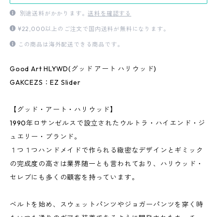
別途送料がかかります。
送料を確認する
¥22,000以上のご注文で国内送料が無料になります。
この商品は海外配送できる商品です。
Good Art HLYWD(グッド アート ハリウッド)
GAKCEZS：EZ Slider
【グッド・アート・ハリウッド】
1990年ロサンゼルスで設立されたウルトラ・ハイエンド・ジ
ュエリー・ブランド。
１つ１つハンドメイドで作られる緻密なデザインとギミック
の完成度の高さは業界随一とも言われており、ハリウッド・
セレブにも多くの顧客を持っています。
ベルトを始め、スウェットパンツやジョガーパンツを穿く時