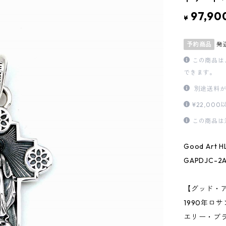
97,90
¥
予約商品
発
この商品は
できます。
別途送料が
¥22,0
この商品は
Good Art
GAPDJC-2A
【グッド・
1990年ロ
エリー・ブ