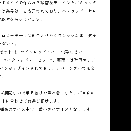
ンドメイドで作られる緻密なデザインとギミックの
さは業界随一とも言われており、ハリウッド・セレ
の顧客を持っています。
クロスモチーフに融合させたクラシックな雰囲気を
ンダント。
ゼット”を“セイクレッド・ハート(聖なるハー
た“セイクレッド・ロゼット”、裏面には聖母マリア
ザインがデザインされており、リバーシブルでお楽
す。
イズ展開なので単品着けや重ね着けなど、ご自身の
ートに合わせてお選び頂けます。
3種類のサイズ中で一番小さいサイズとなります。