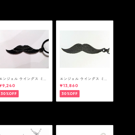
エンジェル ウイングス ミデ
エンジェル ウイングス ミデ
ィアム ペンダント ブラック
ィアム ペンダント ブラック
¥9,240
¥13,860
コーティング（サテンコー
ド付属）
30%OFF
30%OFF