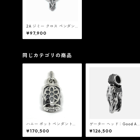
2A ジミー クロス ペンダン
ト：Good Art HLYWD グッ
¥97,900
ド アート ハリウッド
同じカテゴリの商品
ハニー ポット ペンダント：
ゲーター ヘッド：Good Ar
Good Art HLYWD グッド ア
HLYWD グッド アート ハリ
¥170,500
¥126,500
ート ハリウッド
ウッド