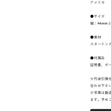
アメリカ
●サイズ
縦：44mm 
●素材
スターリング
●付属品
証明書、ポ
※代金引換をご
合わせ下さ
※写真は製
ます。予め