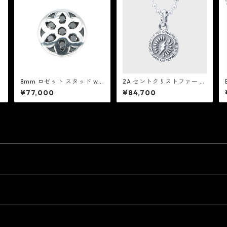
8mm ロゼット スタッド w/
2A セントクリストファー ペ
ブラック ダイヤモンド：Go
ンダント シャザム：Good A
¥77,000
¥84,700
od Art HLYWD グッド アー
rt HLYWD グッド アート ハ
ト ハリウッド
リウッド