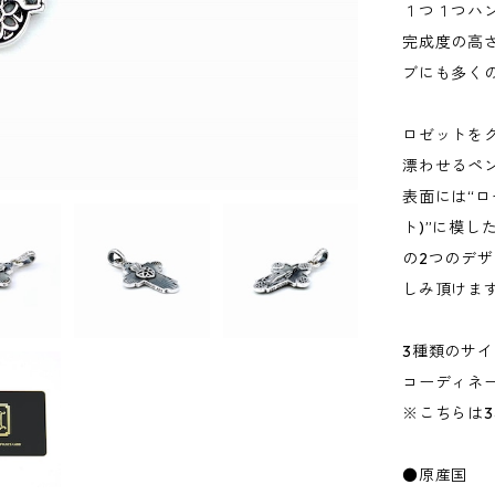
１つ１つハ
完成度の高
ブにも多く
ロゼットを
漂わせるペ
表面には“ロ
ト)”に模し
の2つのデ
しみ頂けま
3種類のサ
コーディネ
※こちらは
●原産国