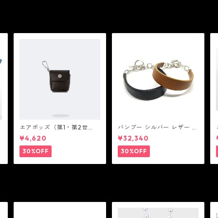
ゴ
エアポッズ（第1・第2世
バンブー シルバー レザー リ
代）ポーチ：BANDOLIER
ンク ステーション ブレスレ
¥4,620
¥32,340
バンドリヤー
ット：JOHN HARDY ジョン
ハーディー
30%OFF
30%OFF