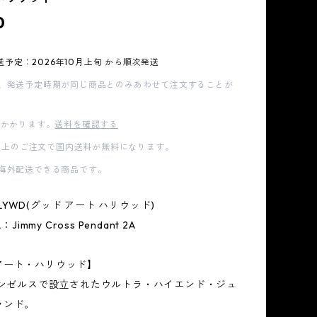
0
送予定：2026年10月上旬 から順次発送
、発送予定時期が同じ商品とのみあわせて注文することが
かかります。
送料を確認する
00以上のご注文で国内送料が無料になります。
海外配送できる商品です。
 HLYWD(グッド アート ハリウッド)
：Jimmy Cross Pendant 2A
アート・ハリウッド】
サンゼルスで設立されたウルトラ・ハイエンド・ジュ
ランド。