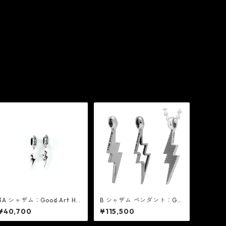
3A シャザム：Good Art HL
B シャザム ペンダント：Go
YWD グッド アート ハリウ
od Art HLYWD グッド アー
¥40,700
¥115,500
ッド
ト ハリウッド