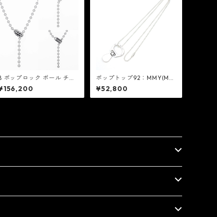
B ポップロック ボール チェ
ポップトップ92：MMY(Mai
ーン ネックレス V2：Good
son MIHARA YASUHIRO) メ
¥156,200
¥52,800
Art HLYWD グッド アート
ゾン ミハラヤスヒロ X MIC
ハリウッド
ミック