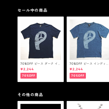
セール中の商品
70%OFF ピース ダーク イ
70%OFF ピース インディ
ンディゴ Tシャツ：LOVE N'
Tシャツ：LOVE N' PEACE
¥2,244
¥2,244
PEACE N' ROCK ' ROLL ラ
N' ROCK ' ROLL ラブ ン ピ
ブ ン ピース ン ロック ン ロ
ース ン ロック ン ロール
70%OFF
70%OFF
ール
その他の商品