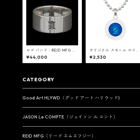
ロゴ バンド：REID MFG リ
オリジナル スモール ロイヤ
ード エムエフジー
ル ブルー / ホワイト セント
¥44,000
¥2,530
クリストファー ネックレス
：GET BACK NECKLACES
ゲット バック ネックレスズ
CATEGORY
Good Art HLYWD（グッド アート ハリウッド)
RING
JASON Le COMPTE（ジェイソン ル コント）
EARRING・EAR CUFF
NECKLACE
REID MFG（リード エムエフジー）