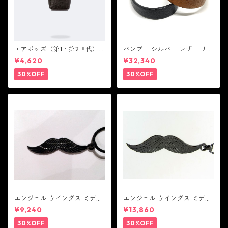
エアポッズ（第1・第2世代）
バンブー シルバー レザー リン
ポーチ：BANDOLIER バンド
ク ステーション ブレスレッ
¥4,620
¥32,340
リヤー
ト：JOHN HARDY ジョン ハ
ーディー
30%OFF
30%OFF
エンジェル ウイングス ミディ
エンジェル ウイングス ミディ
アム ペンダント ブラック コー
アム ペンダント ブラック
¥9,240
¥13,860
ティング（サテンコード付
属）
30%OFF
30%OFF