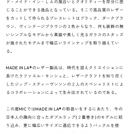
ド・メイド・イン・ＬＡの風合いとクオリティーを存分に感
じることができる逸品となっている。そこで高品質のレザー
をカットして作られるブレスレットはブラック、ダークブラ
ウン、ヴィンテージブラウンの３色からなり、何も装飾の無
いシンプルなモデルから真鍮や美しく光るガラスのスタッズ
が施されたモデルまで幅広いラインナップを取り揃えてい
る。
MADE IN LA®のレザー製品は、時代を捉えクリエイションに
長けたラファエル・モンシュと、レザークラフトを知り尽く
したジップ・スティーヴンソンの２人のスペシャリストによ
るコラボレーションによって生み出されているのである。
この度MICではMADE IN LA®の取扱いをするにあたり、今の
日本人の趣向に合ったダブルラップ(２重巻き)のモデルに絞
り込み、更に幅広いサイズに適応できるようバックルを使