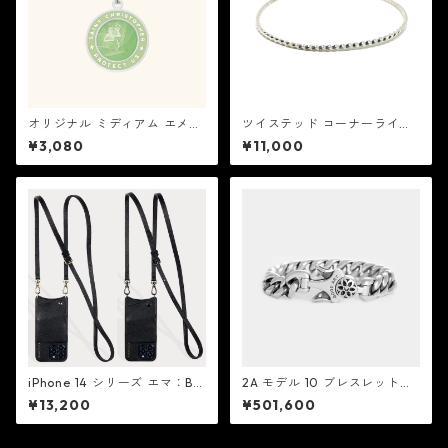
オリジナル ミディアム エメラ
ツイステッド コーナーライン
ルド / カクタス セントクリス
スリム バングル：EDF イーデ
¥3,080
¥11,000
トファー ネックレス：GET BA
ィーエフ
CK NECKLACES ゲット バック
ネックレスズ
iPhone 14 シリーズ エマ：BA
2A モデル 10 ブレスレット：
NDOLIER バンドリヤー
Good Art HLYWD グッド ア
¥13,200
¥501,600
ート ハリウッド