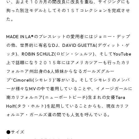
い、およそ１０カ月の間改良に改良を重ね、サイジングにも
拘った別注モデルとしてその１ＳＴコレクションを完成させ
た。
MADE IN LA®のブレスレットの愛用者にはジョニー・デップ
の他、世界的に有名なDJ、DAVID GUETTA(デヴィット・ゲ
ッタ)、ROBIN SCHULZ(ロビン・シュルツ)、そしてYouTube
上で話題になり２０１５年にはアメリカツアーも行ったカリ
フォルニア州出身の6人姉妹からなるガールズグルー
プ“Cimorelli(シモレリ)”等がいる。そしてシモレリのメンバ
ーが様々なMVの中で着用していることや、イメージガールに
南カリフォルニア(ニューポートビーチ)生まれの女優Tara
Holt(タラ・ホルト)を起用していることからも、現在カリフ
ォルニア・ガールズ達の間でも人気を呼んでいる。
●サイズ