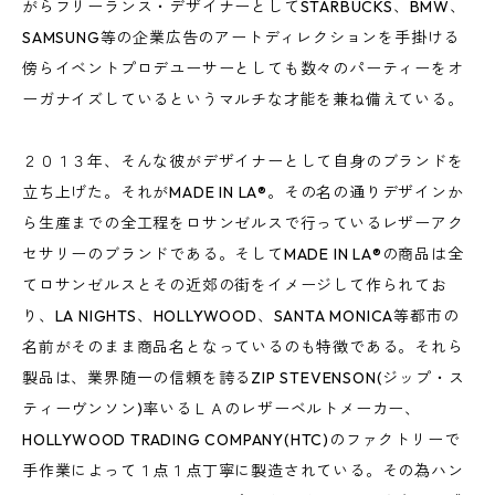
がらフリーランス・デザイナーとしてSTARBUCKS、BMW、
SAMSUNG等の企業広告のアートディレクションを手掛ける
傍らイベントプロデユーサーとしても数々のパーティーをオ
ーガナイズしているというマルチな才能を兼ね備えている。
２０１３年、そんな彼がデザイナーとして自身のブランドを
立ち上げた。それがMADE IN LA®。その名の通りデザインか
ら生産までの全工程をロサンゼルスで行っているレザーアク
セサリーのブランドである。そしてMADE IN LA®の商品は全
てロサンゼルスとその近郊の街をイメージして作られてお
り、LA NIGHTS、HOLLYWOOD、SANTA MONICA等都市の
名前がそのまま商品名となっているのも特徴である。それら
製品は、業界随一の信頼を誇るZIP STEVENSON(ジップ・ス
ティーヴンソン)率いるＬＡのレザーベルトメーカー、
HOLLYWOOD TRADING COMPANY(HTC)のファクトリーで
手作業によって１点１点丁寧に製造されている。その為ハン