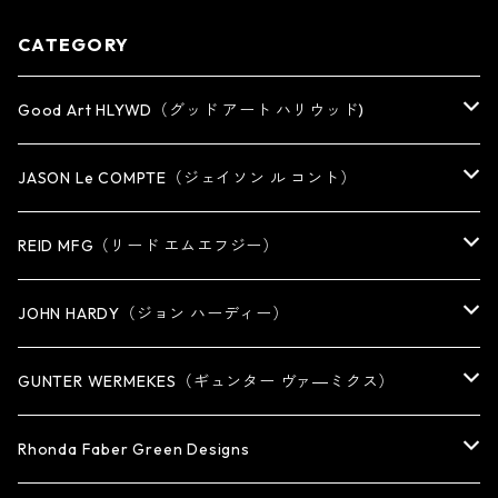
CATEGORY
Good Art HLYWD（グッド アート ハリウッド)
RING
JASON Le COMPTE（ジェイソン ル コント）
EARRING・EAR CUFF
NECKLACE
REID MFG（リード エムエフジー）
PENDANT
BRACELET
RING
JOHN HARDY（ジョン ハーディー）
BRACELET
KEY CHAIN
EARRING
RING
GUNTER WERMEKES（ギュンター ヴァ―ミクス）
WATCH BAND
PENDANT
BRACELET
RING
Rhonda Faber Green Designs