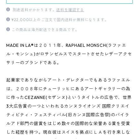
別途送料がかかります。
送料を確認する
¥22,000以上のご注文で国内送料が無料になります。
この商品は海外配送できる商品です。
MADE IN LA®は２０１１年、RAPHAEL MONSCH(ラファエ
ル・モンシュ)がロサンゼルスでスタートさせたレザーアクセ
サリーのブランドである。
起業家でありながらアート・デレクターでもあるラファエル
は、２００８年にチューリッヒにあるアートギャラリーの為
に作ったCEZANNE(セザンヌ)というタイトルの広告で、世界
3大広告賞の一つといわれるカンヌライオンズ 国際クリエイ
ティビティ・フェスティバル(旧カンヌ国際広告祭)のバイラ
ルアド部門の銀賞をはじめ数々の国際的な栄誉ある賞を受賞
した経歴を持つ。現在彼はスイスを拠点にＬＡを行き来しな