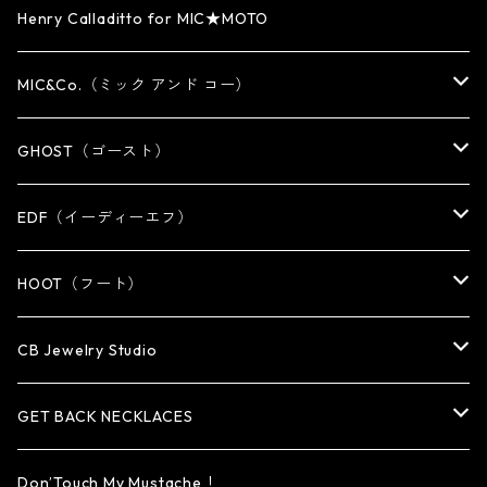
CUFF・BUNGLE
BRACELET/CUFF
PENDANT / NECKLACE
PENDANT / NECKLACE
RING
Henry Calladitto for MIC★MOTO
NECKLACE
NECKLACE
EARRING
PENDANT
MIC&Co.（ミック アンド コー）
KEY CHAIN
WALLET
OTHER
EARRING
RING
GHOST（ゴースト）
WALLET CHAIN
WALLET CHAIN
EARRING
RING
EDF（イーディーエフ）
WALLET・CARD CASE
KEY CHAIN
PENDANT
EARRING
RING
HOOT（フート）
HAT・CAP
OTHER ITEM
NECKLACE
PENDANT
PENDANT
RING
CB Jewelry Studio
OTHER
reMIC
BRACELET
NECKLACE
CUFF・BANGLE
EARRING
RING
GET BACK NECKLACES
KEY CHAIN
BRACELET
PENDANT
EARRING・EAR CUFF
ORIGINAL COLLECTION
Don’Touch My Mustache！