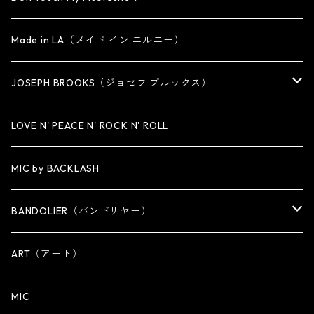
SMALL
OTHER
CUFF
BRACELET
PENDANT
Made in LA（メイド イン エルエー）
MEDIUM
KEY CHAIN
CUFF・BANGLE
NECKLACE
JOSEPH BROOKS（ジョセフ ブルックス）
LARGE
WALLET CHAIN
NECKLACE
BRACELET
BRACELET
LOVE N' PEACE N' ROCK N' ROLL
WALLET
KEY CHAIN
NECKLACE
MIC by BACKLASH
OTHER
WALLET CHAIN
BANDOLIER（バンドリヤー）
OTHER
iPhone 14専用ケース
ART（アート）
iPhone 14 Plus専用ケース
MIC