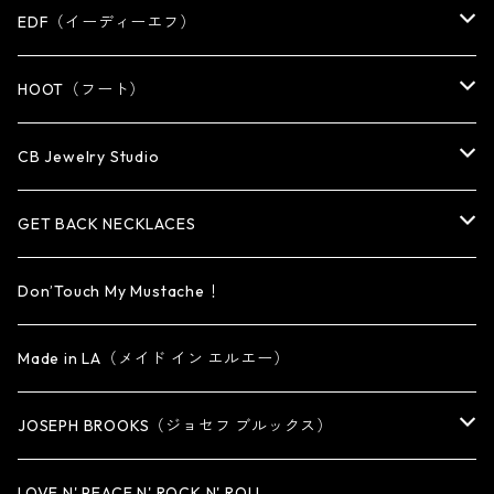
WALLET CHAIN
WALLET CHAIN
EARRING
RING
EDF（イーディーエフ）
WALLET・CARD CASE
KEY CHAIN
PENDANT
EARRING
RING
HOOT（フート）
HAT・CAP
OTHER ITEM
NECKLACE
PENDANT
PENDANT
RING
CB Jewelry Studio
OTHER
reMIC
BRACELET
NECKLACE
CUFF・BANGLE
EARRING
RING
GET BACK NECKLACES
KEY CHAIN
BRACELET
PENDANT
EARRING・EAR CUFF
ORIGINAL COLLECTION
Don’Touch My Mustache！
SMALL
OTHER
CUFF
BRACELET
PENDANT
Made in LA（メイド イン エルエー）
MEDIUM
KEY CHAIN
CUFF・BANGLE
NECKLACE
JOSEPH BROOKS（ジョセフ ブルックス）
LARGE
WALLET CHAIN
NECKLACE
BRACELET
BRACELET
LOVE N' PEACE N' ROCK N' ROLL