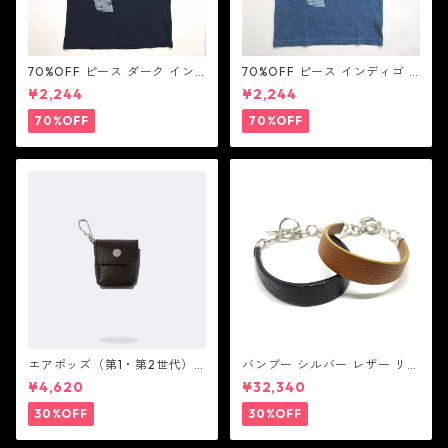
70%OFF ピース ダーク イン
70%OFF ピース インディゴ T
ディゴ Tシャツ：LOVE N' PEA
シャツ：LOVE N' PEACE N' R
¥2,244
¥2,244
CE N' ROCK ' ROLL ラブ ン
OCK ' ROLL ラブ ン ピース ン
ピース ン ロック ン ロール
ロック ン ロール
70%OFF
70%OFF
エアポッズ（第1・第2世代）
バンブー シルバー レザー リン
ポーチ：BANDOLIER バンド
ク ステーション ブレスレッ
¥4,620
¥32,340
リヤー
ト：JOHN HARDY ジョン ハ
ーディー
30%OFF
30%OFF