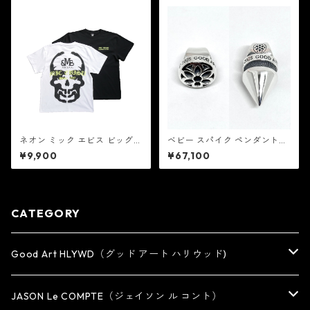
ネオン ミック エビス ビッグ
ベビー スパイク ペンダント：
スカル Tシャツ：MIC&Co. ミ
Good Art HLYWD グッド ア
¥9,900
¥67,100
ック アンド コー
ート ハリウッド
CATEGORY
Good Art HLYWD（グッド アート ハリウッド)
RING
JASON Le COMPTE（ジェイソン ル コント）