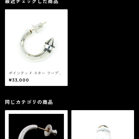
最近チェックした商品
ポインテッド スター フープ：
REID MFG リード エムエフジ
¥33,000
ー
同じカテゴリの商品