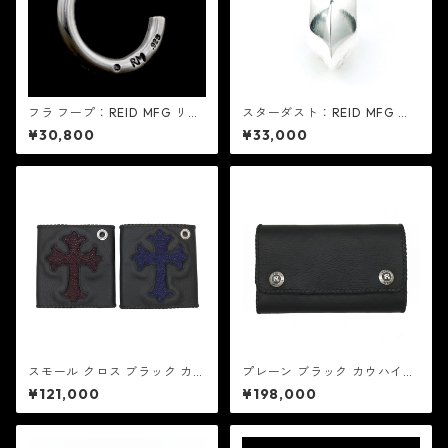
フラ フープ：REID MFG リー
スターダスト：REID MFG リ
ド エムエフジー
ード エムエフジー
¥30,800
¥33,000
スモール クロス ブラック カウ
プレーン ブラック カウハイ
ハイド - スティングレイ：REI
ド：REID MFG リード エムエ
¥121,000
¥198,000
D MFG リード エムエフジー
フジー