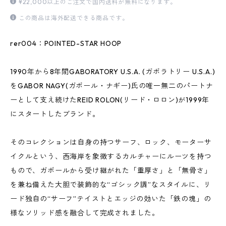
¥22,000以上のご注文で国内送料が無料になります。
この商品は海外配送できる商品です。
rer004：POINTED-STAR HOOP
1990年から8年間GABORATORY U.S.A. (ガボラトリー U.S.A.)
をGABOR NAGY(ガボール・ナギー)氏の唯一無二のパートナ
ーとして支え続けたREID ROLON(リード・ロロン)が1999年
にスタートしたブランド。
そのコレクションは自身の持つサーフ、ロック、モーターサ
イクルという、西海岸を象徴するカルチャーにルーツを持つ
もので、ガボールから受け継がれた「重厚さ」と「無骨さ」
を兼ね備えた大胆で装飾的な“ゴシック調”なスタイルに、リ
ード独自の“サーフ”テイストとエッジの効いた「鉄の塊」の
様なソリッド感を融合して完成されました。