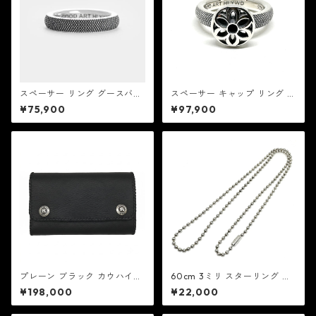
スペーサー リング グースバン
スペーサー キャップ リング グ
プス：Good Art HLYWD グッ
ースバンプス：Good Art HLY
¥75,900
¥97,900
ド アート ハリウッド
WD グッド アート ハリウッド
プレーン ブラック カウハイ
60cm 3ミリ スターリング シ
ド：REID MFG リード エムエ
ルバー ボール チェーン：MIC
¥198,000
¥22,000
フジー
ミック