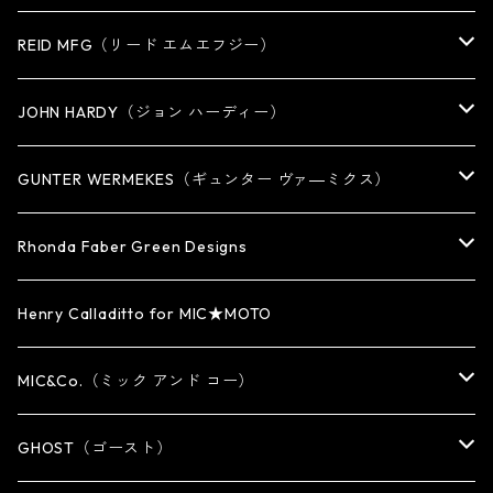
EARRING・EAR CUFF
NECKLACE
REID MFG（リード エムエフジー）
PENDANT
BRACELET
RING
JOHN HARDY（ジョン ハーディー）
BRACELET
KEY CHAIN
EARRING
RING
GUNTER WERMEKES（ギュンター ヴァ―ミクス）
WATCH BAND
PENDANT
BRACELET
RING
Rhonda Faber Green Designs
CUFF・BUNGLE
BRACELET/CUFF
PENDANT / NECKLACE
PENDANT / NECKLACE
RING
Henry Calladitto for MIC★MOTO
NECKLACE
NECKLACE
EARRING
PENDANT
MIC&Co.（ミック アンド コー）
KEY CHAIN
WALLET
OTHER
EARRING
RING
GHOST（ゴースト）