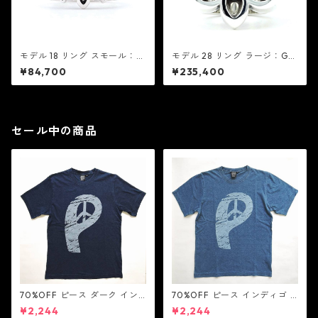
モデル 18 リング スモール：G
モデル 28 リング ラージ：Go
ood Art HLYWD グッド アー
od Art HLYWD グッド アート
¥84,700
¥235,400
ト ハリウッド
ハリウッド
セール中の商品
70%OFF ピース ダーク イン
70%OFF ピース インディゴ T
ディゴ Tシャツ：LOVE N' PEA
シャツ：LOVE N' PEACE N' R
¥2,244
¥2,244
CE N' ROCK ' ROLL ラブ ン
OCK ' ROLL ラブ ン ピース ン