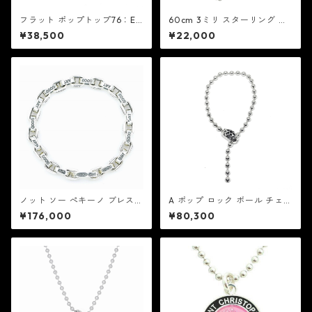
フラット ポップトップ76：ED
60cm 3ミリ スターリング シ
F イーディーエフ
ルバー ボール チェーン：MIC
¥38,500
¥22,000
ミック
ノット ソー ぺキーノ ブレスレ
A ポップ ロック ボール チェー
ット ：Good Art HLYWD グ
ン ブレスレット V2：Good A
¥176,000
¥80,300
ッド アート ハリウッド
rt HLYWD グッド アート ハリ
ウッド