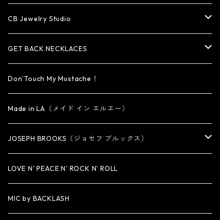
HAT・CAP
OTHER ITEM
NECKLACE
PENDANT
PENDANT
RING
CB Jewelry Studio
OTHER
reMIC
BRACELET
NECKLACE
CUFF・BANGLE
EARRING
RING
GET BACK NECKLACES
KEY CHAIN
BRACELET
PENDANT
EARRING・EAR CUFF
ORIGINAL COLLECTION
Don’Touch My Mustache！
SMALL
OTHER
CUFF
BRACELET
PENDANT
Made in LA（メイド イン エルエー）
MEDIUM
KEY CHAIN
CUFF・BANGLE
NECKLACE
JOSEPH BROOKS（ジョセフ ブルックス）
LARGE
WALLET CHAIN
NECKLACE
BRACELET
BRACELET
LOVE N' PEACE N' ROCK N' ROLL
WALLET
KEY CHAIN
NECKLACE
MIC by BACKLASH