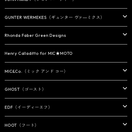
BRACELET
KEY CHAIN
EARRING
RING
GUNTER WERMEKES（ギュンター ヴァ―ミクス）
WATCH BAND
PENDANT
BRACELET
RING
Rhonda Faber Green Designs
CUFF・BUNGLE
BRACELET/CUFF
PENDANT / NECKLACE
PENDANT / NECKLACE
RING
Henry Calladitto for MIC★MOTO
NECKLACE
NECKLACE
EARRING
PENDANT
MIC&Co.（ミック アンド コー）
KEY CHAIN
WALLET
OTHER
EARRING
RING
GHOST（ゴースト）
WALLET CHAIN
WALLET CHAIN
EARRING
RING
EDF（イーディーエフ）
WALLET・CARD CASE
KEY CHAIN
PENDANT
EARRING
RING
HOOT（フート）