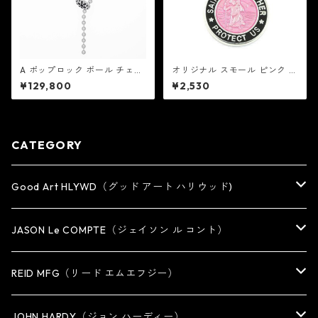
A ポップロック ボール チェー
オリジナル スモール ピンク /
ン ネックレス V2：Good Art
ブラック セントクリストファ
¥129,800
¥2,530
HLYWD グッド アート ハリウ
ー ネックレス ：GET BACK N
ッド
ECKLACES ゲット バック ネッ
クレスズ
CATEGORY
Good Art HLYWD（グッド アート ハリウッド)
RING
JASON Le COMPTE（ジェイソン ル コント）
EARRING・EAR CUFF
NECKLACE
REID MFG（リード エムエフジー）
PENDANT
BRACELET
RING
JOHN HARDY（ジョン ハーディー）