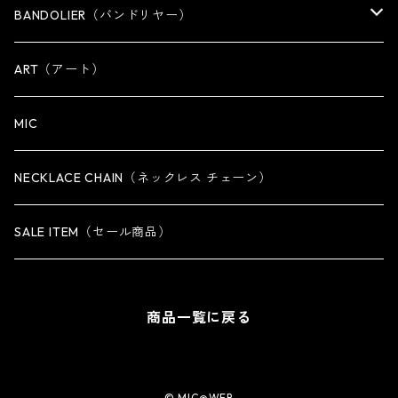
OTHER
WALLET CHAIN
BANDOLIER（バンドリヤー）
OTHER
iPhone 14専用ケース
ART（アート）
iPhone 14 Plus専用ケース
MIC
iPhone 14 Pro専用ケース
NECKLACE CHAIN（ネックレス チェーン）
iPhone 14 Pro Max専用ケース
SALE ITEM（セール商品）
iPhone 13 専用ケース
商品一覧に戻る
iPhone 13 mini専用ケース
iPhone 13 Pro専用ケース
© MIC@WEB