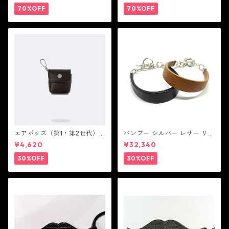
ピース ン ロック ン ロール
ロック ン ロール
70%OFF
70%OFF
エアポッズ（第1・第2世代）
バンブー シルバー レザー リン
ポーチ：BANDOLIER バンド
ク ステーション ブレスレッ
¥4,620
¥32,340
リヤー
ト：JOHN HARDY ジョン ハ
ーディー
30%OFF
30%OFF