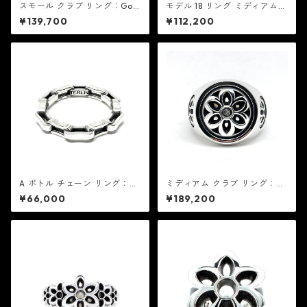
スモール クラブ リング：Goo
モデル 18 リング ミディアム：
d Art HLYWD グッド アート
Good Art HLYWD グッド ア
¥139,700
¥112,200
ハリウッド
ート ハリウッド
A ボトル チェーン リング：G
ミディアム クラブ リング：G
ood Art HLYWD グッド アー
ood Art HLYWD グッド アー
¥66,000
¥189,200
ト ハリウッド
ト ハリウッド