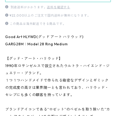
別途送料がかかります。
送料を確認する
¥22,000以上のご注文で国内送料が無料になります。
この商品は海外配送できる商品です。
Good Art HLYWD(グッド アート ハリウッド)
GARG28M：Model 28 Ring Medium
【グッド・アート・ハリウッド】
1990年ロサンゼルスで設立されたウルトラ・ハイエンド・ジ
ュエリー・ブランド。
１つ１つハンドメイドで作られる緻密なデザインとギミック
の完成度の高さは業界随一とも言われており、ハリウッド・
セレブにも多くの顧客を持っています。
ブランドアイコンである“ロゼット”のベゼルを取り除いた“カ