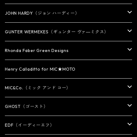
PENDANT
BRACELET
RING
JOHN HARDY（ジョン ハーディー）
BRACELET
KEY CHAIN
EARRING
RING
GUNTER WERMEKES（ギュンター ヴァ―ミクス）
WATCH BAND
PENDANT
BRACELET
RING
Rhonda Faber Green Designs
CUFF・BUNGLE
BRACELET/CUFF
PENDANT / NECKLACE
PENDANT / NECKLACE
RING
Henry Calladitto for MIC★MOTO
NECKLACE
NECKLACE
EARRING
PENDANT
MIC&Co.（ミック アンド コー）
KEY CHAIN
WALLET
OTHER
EARRING
RING
GHOST（ゴースト）
WALLET CHAIN
WALLET CHAIN
EARRING
RING
EDF（イーディーエフ）