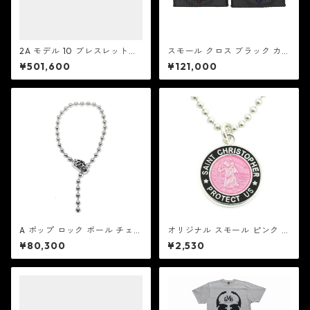
2A モデル 10 ブレスレット：
スモール クロス ブラック カウ
Good Art HLYWD グッド ア
ハイド - スティングレイ：REI
¥501,600
¥121,000
ート ハリウッド
D MFG リード エムエフジー
A ポップ ロック ボール チェー
オリジナル スモール ピンク /
ン ブレスレット V2：Good A
ブラック セントクリストファ
¥80,300
¥2,530
rt HLYWD グッド アート ハリ
ー ネックレス ：GET BACK N
ウッド
ECKLACES ゲット バック ネッ
クレスズ