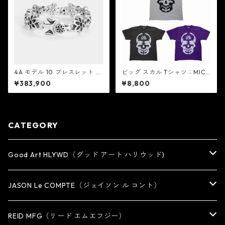
4A モデル 10 ブレスレット カ
ビッグ スカル Tシャツ：MIC&
ットアウト ロゼット：Good A
Co. ミック アンド コー
¥383,900
¥8,800
rt HLYWD グッド アート ハリ
ウッド
CATEGORY
Good Art HLYWD（グッド アート ハリウッド)
RING
JASON Le COMPTE（ジェイソン ル コント）
EARRING・EAR CUFF
NECKLACE
REID MFG（リード エムエフジー）