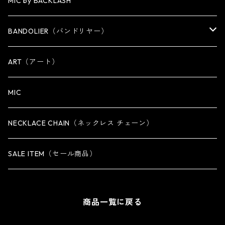
WALLET
KEY CHAIN
NECKLACE
MIC by BACKLASH
OTHER
WALLET CHAIN
BANDOLIER（バンドリヤー）
OTHER
iPhone 14専用ケース
ART（アート）
iPhone 14 Plus専用ケース
MIC
iPhone 14 Pro専用ケース
NECKLACE CHAIN（ネックレス チェーン）
iPhone 14 Pro Max専用ケース
SALE ITEM（セール商品）
iPhone 13 専用ケース
商品一覧に戻る
iPhone 13 mini専用ケース