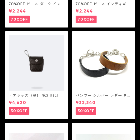
70%OFF ピース ダーク イン
70%OFF ピース インディゴ T
ディゴ Tシャツ：LOVE N' PEA
シャツ：LOVE N' PEACE N' R
¥2,244
¥2,244
CE N' ROCK ' ROLL ラブ ン
OCK ' ROLL ラブ ン ピース ン
ピース ン ロック ン ロール
ロック ン ロール
70%OFF
70%OFF
エアポッズ（第1・第2世代）
バンブー シルバー レザー リン
ポーチ：BANDOLIER バンド
ク ステーション ブレスレッ
¥4,620
¥32,340
リヤー
ト：JOHN HARDY ジョン ハ
ーディー
30%OFF
30%OFF