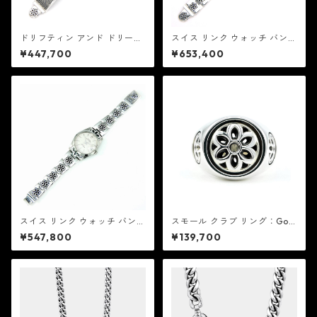
ドリフティン アンド ドリーミ
スイス リンク ウォッチ バンド
ン バウト アップル ウォッチ
ワイド：Good Art HLYWD グ
¥447,700
¥653,400
バンド デザート セッション
ッド アート ハリウッド
ズ：Good Art HLYWD グッド
アート ハリウッド
スイス リンク ウォッチ バンド
スモール クラブ リング：Goo
スキニー ＋ チュードル オイス
d Art HLYWD グッド アート
¥547,800
¥139,700
ター プリンス デイト：Good
ハリウッド
Art HLYWD グッド アート ハ
リウッド