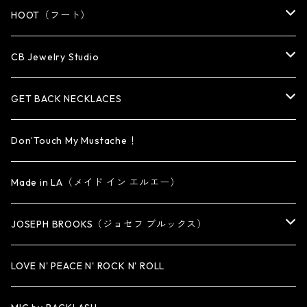
WALLET・CARD CASE
KEY CHAIN
PENDANT
EARRING
RING
HOOT（フート）
HAT・CAP
OTHER ITEM
NECKLACE
PENDANT
PENDANT
RING
CB Jewelry Studio
OTHER
reMIC
BRACELET
NECKLACE
CUFF・BANGLE
EARRING
RING
GET BACK NECKLACES
KEY CHAIN
BRACELET
PENDANT
EARRING・EAR CUFF
ORIGINAL COLLECTION
Don’Touch My Mustache！
SMALL
OTHER
CUFF
BRACELET
PENDANT
Made in LA（メイド イン エルエー）
MEDIUM
KEY CHAIN
CUFF・BANGLE
NECKLACE
JOSEPH BROOKS（ジョセフ ブルックス）
LARGE
WALLET CHAIN
NECKLACE
BRACELET
BRACELET
LOVE N' PEACE N' ROCK N' ROLL