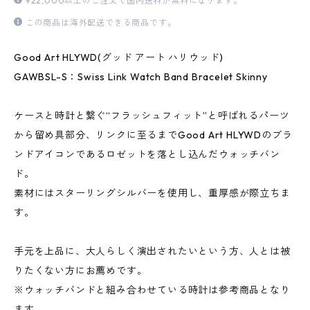
¥22,000以上のご注文で国内送料が無料になります。
この商品は海外配送できる商品です。
Good Art HLYWD(グッド アート ハリウッド)
GAWBSL-S：Swiss Link Watch Band Bracelet Skinny
ケースと時計と繋ぐ“フラッシュフィット”と呼ばれるパーツ
から留め具部分、リンクに至るまでGood Art HLYWDのブラ
ンドアイコンであるロゼットを落とし込んだウォッチバン
ド。
素材にはスターリングシルバーを使用し、重厚感が際立ちま
す。
手元を上品に、大人らしく演出されたいという方、人とは被
りたくない方にお薦めです。
※ウォッチバンドと組み合わせている時計は参考商品となり
ます。