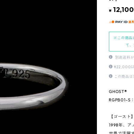
12,100
¥
※この商品
て、
別途送料が
¥22,0
この商品は
GHOST®
RGPB01-S：
【ゴースト
1998年、
世界で活躍