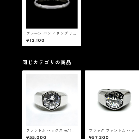
プレーン バンド リング ナロ
ー シルバー：GHOST ゴー
¥12,100
スト
同じカテゴリの商品
ファントム ヘックス w/ 10
ブラック ファントム ヘック
ミリ クリア キュービック ジ
ス w/ 10ミリ クリア キュー
¥55,000
¥57,200