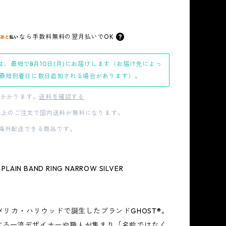
なら
手数料無料の
翌月払いでOK
は、最短で8月10日(月)にお届けします（お届け先によっ
最短到着日に数日追加される場合があります）。
かかります。
送料を確認する
00以上のご注文で国内送料が無料になります。
海外配送できる商品です。
PLAIN BAND RING NARROW SILVER
】
アメリカ・ハリウッドで誕生したブランドGHOST®。
する一流デザイナーや職人が集まり「名前ではなく