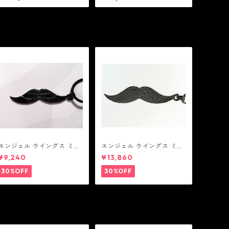
w/ ダイヤモンド 0.28ct：G
ービック ジルコニア：GHO
HOST ゴースト
ST ゴースト
エンジェル ウイングス ミデ
エンジェル ウイングス ミデ
ィアム ペンダント ブラック
ィアム ペンダント ブラック
¥9,240
¥13,860
コーティング（サテンコー
ド付属）
30%OFF
30%OFF