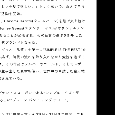
らしさを見て欲しい。」という思いで、あえて自ら
て活動を開始。
、Chrome Hearts(クロ ムハーツ)を陰で支え続け
anley Guess(スタンリー ゲス)がオリジナルメン
であることが公表され、その品質の高さを証明した
人気ブランドとなった。
っと「品質」を第一に“SIMPLE IS THE BEST”を
に掲げ、時代の流れを取り入れながら変貌を遂げて
T®。その作品はシルバーやゴールド、そしてレザー
が生み出した素材を使い、世界中の卓越した職人技
出されている。
のブランドスローガンである“シンプル・イズ・ザ・
応しい“プレーン バンド リング ナロー”。
リングは現在日本サイズ8号～22号まで展開してお