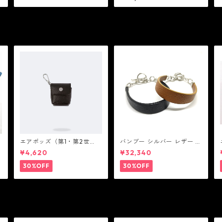
T
ゴ
エアポッズ（第1・第2世
バンブー シルバー レザー リ
代）ポーチ：BANDOLIER
ンク ステーション ブレスレ
¥4,620
¥32,340
バンドリヤー
ット：JOHN HARDY ジョン
ハーディー
30%OFF
30%OFF