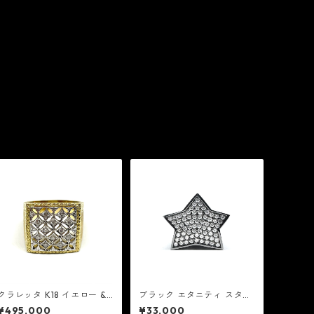
クラレッタ K18 イエロー &
ブラック エタニティ スター
ホワイト ゴールド リング
リング スモール パヴェ キュ
¥495,000
¥33,000