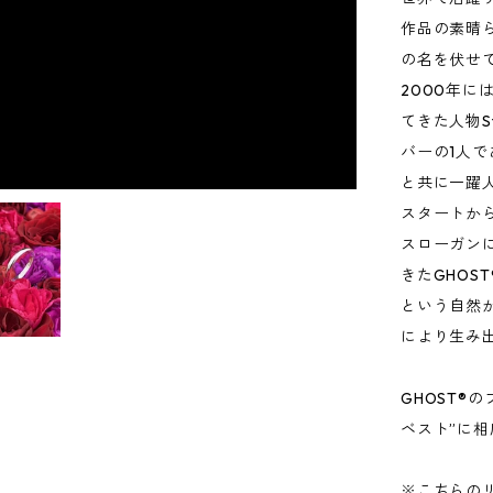
作品の素晴
の名を伏せ
2000年には
てきた人物St
バーの1人
と共に一躍
スタートからず
スローガン
きたGHOS
という自然
により生み
GHOST®
ベスト”に相
※こちらの