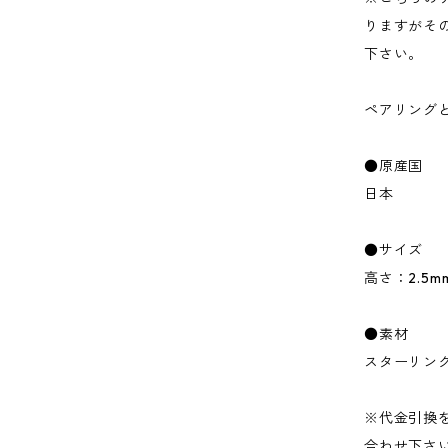
りますがそ
下さい。
ペアリング
●原産国
日本
●サイズ
高さ：2.5mm
●素材
スターリング
※代金引換をご
合わせ下さ