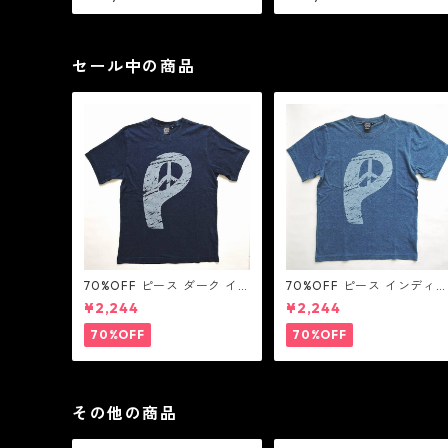
ルコニア：GHOST ゴースト
ビック ジルコニア：GHOS
ゴースト
セール中の商品
70%OFF ピース ダーク イ
70%OFF ピース インディ
ンディゴ Tシャツ：LOVE N'
Tシャツ：LOVE N' PEACE
¥2,244
¥2,244
PEACE N' ROCK ' ROLL ラ
N' ROCK ' ROLL ラブ ン ピ
ブ ン ピース ン ロック ン ロ
ース ン ロック ン ロール
70%OFF
70%OFF
ール
その他の商品