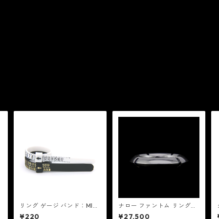
リング ゲージ バンド：MIC
ナロー ファントム リング：
ミック
GHOST ゴースト
¥220
¥27,500