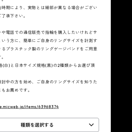
造時期により、実物とは細部が異なる場合がござい
ご了承下さい。
ンや電話での通信販売で指輪を購入したいけれどサ
という方に、簡単にご自身のリングサイズを計測す
きるプラスチック製のリングゲージバンドをご用意
す。
格(白)と日本サイズ規格(黒)の2種類からお選び頂
検討中の方を始め、ご自身のリングサイズを知りた
にもお薦めです。
re.micweb.jp/items/63968374
種類を選択する