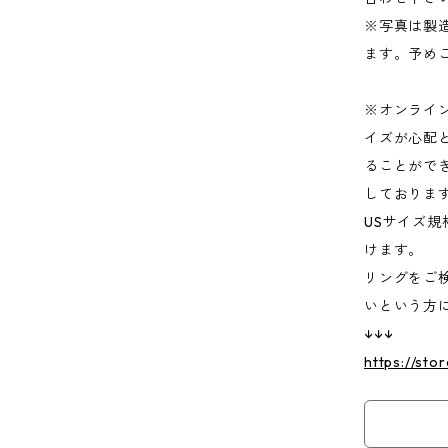
※写真は製
ます。予め
※オンライ
イズが心配
ることがで
しておりま
USサイズ規
けます。
リングをご
いという方
↓↓↓
https://sto