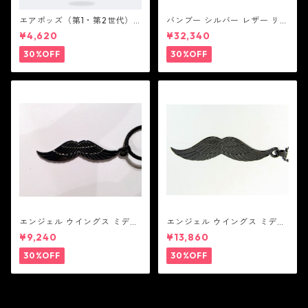
エアポッズ（第1・第2世代）
バンブー シルバー レザー リン
ポーチ：BANDOLIER バンド
ク ステーション ブレスレッ
¥4,620
¥32,340
リヤー
ト：JOHN HARDY ジョン ハ
ーディー
30%OFF
30%OFF
エンジェル ウイングス ミディ
エンジェル ウイングス ミディ
アム ペンダント ブラック コー
アム ペンダント ブラック
¥9,240
¥13,860
ティング（サテンコード付
属）
30%OFF
30%OFF