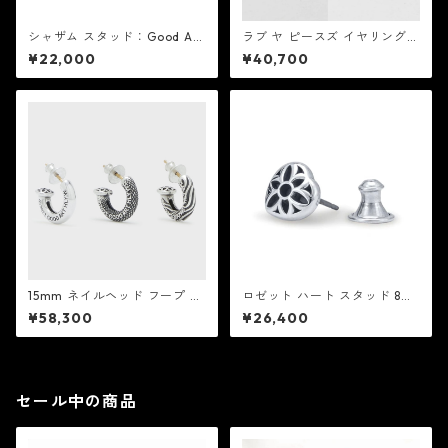
シャザム スタッド：Good Art
ラブ ヤ ピースズ イヤリング：
HLYWD グッド アート ハリウ
Good Art HLYWD グッド ア
¥22,000
¥40,700
ッド
ート ハリウッド
15mm ネイルヘッド フープ イ
ロゼット ハート スタッド 8ミ
ヤリング：Good Art HLYWD
リ：Good Art HLYWD グッド
¥58,300
¥26,400
グッド アート ハリウッド
アート ハリウッド
セール中の商品