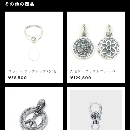
その他の商品
フラット ポップトップ76：ED
A セントクリストファー ペン
F イーディーエフ
ダント：Good Art HLYWD グ
¥38,500
¥129,800
ッド アート ハリウッド