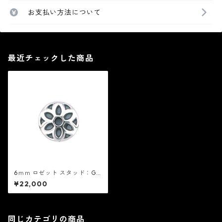
お支払い方法について
最近チェックした商品
6ｍｍ ロゼット スタッド：Go
od Art HLYWD グッド アート
¥22,000
ハリウッド
同じカテゴリの商品