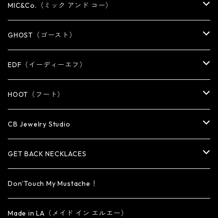
NECKLACE
NECKLACE
EARRING
PENDANT
MIC&Co.（ミック アンド コー）
KEY CHAIN
WALLET
OTHER
EARRING
RING
GHOST（ゴースト）
WALLET CHAIN
WALLET CHAIN
EARRING
RING
EDF（イーディーエフ）
WALLET・CARD CASE
KEY CHAIN
PENDANT
EARRING
RING
HOOT（フート）
HAT・CAP
OTHER ITEM
NECKLACE
PENDANT
PENDANT
RING
CB Jewelry Studio
OTHER
reMIC
BRACELET
NECKLACE
CUFF・BANGLE
EARRING
RING
GET BACK NECKLACES
KEY CHAIN
BRACELET
PENDANT
EARRING・EAR CUFF
ORIGINAL COLLECTION
Don’Touch My Mustache！
SMALL
OTHER
CUFF
BRACELET
PENDANT
Made in LA（メイド イン エルエー）