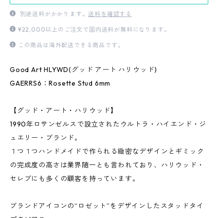
別途送料がかかります。
送料を確認する
¥22,000以上のご注文で国内送料が無料になります。
この商品は海外配送できる商品です。
Good Art HLYWD(グッド アート ハリウッド)
GAERRS6：Rosette Stud 6mm
【グッド・アート・ハリウッド】
1990年ロサンゼルスで設立されたウルトラ・ハイエンド・ジ
ュエリー・ブランド。
１つ１つハンドメイドで作られる緻密なデザインとギミック
の完成度の高さは業界随一とも言われており、ハリウッド・
セレブにも多くの顧客を持っています。
ブランドアイコンの“ロゼット”をデザインしたスタッドタイ