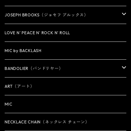
MEDIUM
KEY CHAIN
CUFF・BANGLE
NECKLACE
JOSEPH BROOKS（ジョセフ ブルックス）
LARGE
WALLET CHAIN
NECKLACE
BRACELET
BRACELET
LOVE N' PEACE N' ROCK N' ROLL
WALLET
KEY CHAIN
NECKLACE
MIC by BACKLASH
OTHER
WALLET CHAIN
BANDOLIER（バンドリヤー）
OTHER
iPhone 14専用ケース
ART（アート）
iPhone 14 Plus専用ケース
MIC
iPhone 14 Pro専用ケース
NECKLACE CHAIN（ネックレス チェーン）