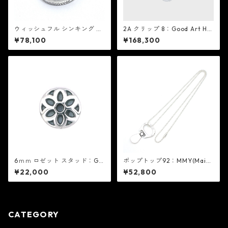
ウィッシュフル シンキング ペ
2A クリップ 8：Good Art HL
ンダント 2A：Good Art HLY
YWD グッド アート ハリウッ
¥78,100
¥168,300
WD グッド アート ハリウッド
ド
6ｍｍ ロゼット スタッド：Go
ポップトップ92：MMY(Maiso
od Art HLYWD グッド アート
n MIHARA YASUHIRO) メゾン
¥22,000
¥52,800
ハリウッド
ミハラヤスヒロ X MIC ミック
CATEGORY