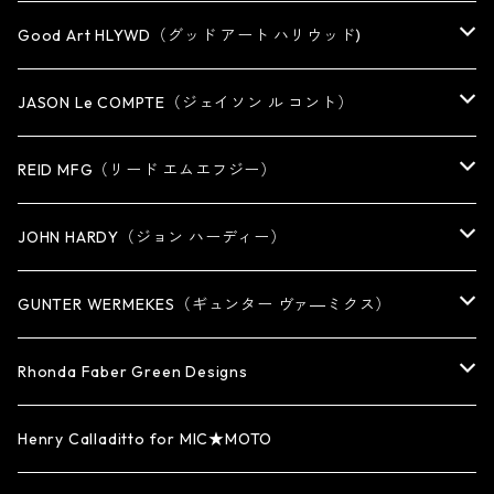
Good Art HLYWD（グッド アート ハリウッド)
RING
JASON Le COMPTE（ジェイソン ル コント）
EARRING・EAR CUFF
NECKLACE
REID MFG（リード エムエフジー）
PENDANT
BRACELET
RING
JOHN HARDY（ジョン ハーディー）
BRACELET
KEY CHAIN
EARRING
RING
GUNTER WERMEKES（ギュンター ヴァ―ミクス）
WATCH BAND
PENDANT
BRACELET
RING
Rhonda Faber Green Designs
CUFF・BUNGLE
BRACELET/CUFF
PENDANT / NECKLACE
PENDANT / NECKLACE
RING
Henry Calladitto for MIC★MOTO