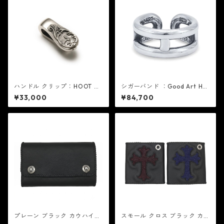
ハンドル クリップ：HOOT フ
シガーバンド ：Good Art HLY
ート
WD グッド アート ハリウッド
¥33,000
¥84,700
プレーン ブラック カウハイ
スモール クロス ブラック カウ
ド：REID MFG リード エムエ
ハイド - スティングレイ：REI