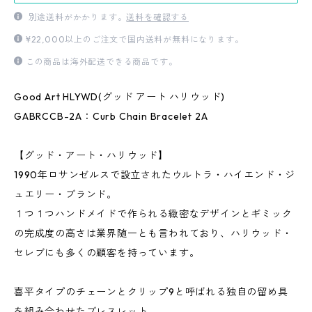
別途送料がかかります。
送料を確認する
¥22,000以上のご注文で国内送料が無料になります。
この商品は海外配送できる商品です。
Good Art HLYWD(グッド アート ハリウッド)
GABRCCB-2A：Curb Chain Bracelet 2A
【グッド・アート・ハリウッド】
1990年ロサンゼルスで設立されたウルトラ・ハイエンド・ジ
ュエリー・ブランド。
１つ１つハンドメイドで作られる緻密なデザインとギミック
の完成度の高さは業界随一とも言われており、ハリウッド・
セレブにも多くの顧客を持っています。
喜平タイプのチェーンとクリップ9と呼ばれる独自の留め具
を組み合わせたブレスレット。