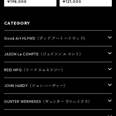
¥198,000
¥121,000
フジー
D MFG リード エムエフジー
CATEGORY
Good Art HLYWD（グッド アート ハリウッド)
RING
JASON Le COMPTE（ジェイソン ル コント）
EARRING・EAR CUFF
NECKLACE
REID MFG（リード エムエフジー）
PENDANT
BRACELET
RING
JOHN HARDY（ジョン ハーディー）
BRACELET
KEY CHAIN
EARRING
RING
GUNTER WERMEKES（ギュンター ヴァ―ミクス）