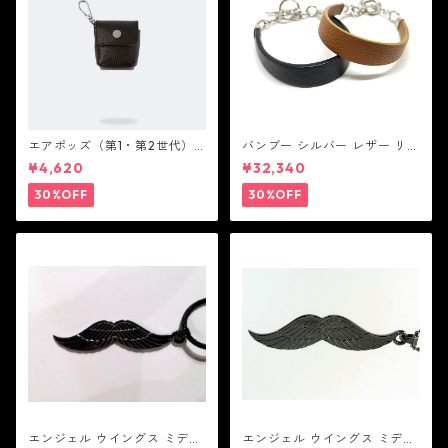
エアポッズ（第1・第2世代）
バンブー シルバー レザー リン
ポーチ：BANDOLIER バンド
ク ステーション ブレスレッ
¥4,620
¥32,340
リヤー
ト：JOHN HARDY ジョン ハ
ーディー
30%OFF
30%OFF
エンジェル ウイングス ミディ
エンジェル ウイングス ミディ