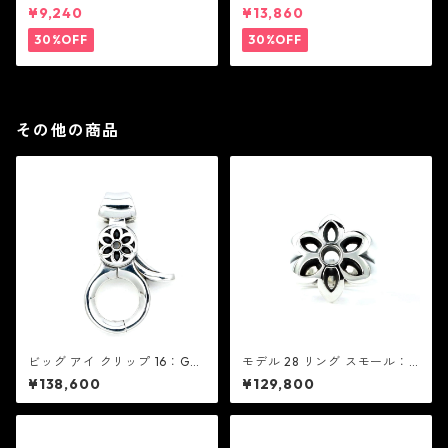
アム ペンダント ブラック コー
アム ペンダント ブラック
¥9,240
¥13,860
ティング（サテンコード付
属）
30%OFF
30%OFF
その他の商品
ビッグ アイ クリップ 16：Goo
モデル 28 リング スモール：G
d Art HLYWD グッド アート
ood Art HLYWD グッド アー
¥138,600
¥129,800
ハリウッド
ト ハリウッド