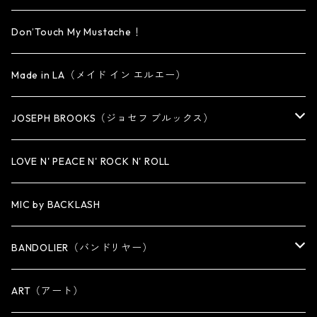
KEY CHAIN
BRACELET
PENDANT
EARRING・EAR CUFF
ORIGINAL COLLECTION
Don’Touch My Mustache！
SMALL
OTHER
CUFF
BRACELET
PENDANT
Made in LA（メイド イン エルエー）
MEDIUM
KEY CHAIN
CUFF・BANGLE
NECKLACE
JOSEPH BROOKS（ジョセフ ブルックス）
LARGE
WALLET CHAIN
NECKLACE
BRACELET
BRACELET
LOVE N' PEACE N' ROCK N' ROLL
WALLET
KEY CHAIN
NECKLACE
MIC by BACKLASH
OTHER
WALLET CHAIN
BANDOLIER（バンドリヤー）
OTHER
iPhone 14専用ケース
ART（アート）