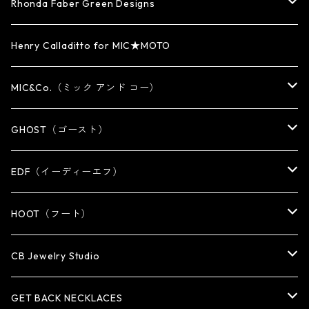
WATCH BAND
PENDANT
BRACELET
RING
Rhonda Faber Green Designs
CUFF・BUNGLE
BRACELET/CUFF
PENDANT / NECKLACE
PENDANT / NECKLACE
RING
Henry Calladitto for MIC★MOTO
NECKLACE
NECKLACE
EARRING
PENDANT
MIC&Co.（ミック アンド コー）
KEY CHAIN
WALLET
OTHER
EARRING
RING
GHOST（ゴースト）
WALLET CHAIN
WALLET CHAIN
EARRING
RING
EDF（イーディーエフ）
WALLET・CARD CASE
KEY CHAIN
PENDANT
EARRING
RING
HOOT（フート）
HAT・CAP
OTHER ITEM
NECKLACE
PENDANT
PENDANT
RING
CB Jewelry Studio
OTHER
reMIC
BRACELET
NECKLACE
CUFF・BANGLE
EARRING
RING
GET BACK NECKLACES