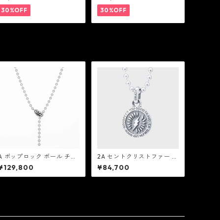
コーティング（サテンコー
ド付属）
30%OFF
30%OFF
A ポップロック ボール チェ
2A セントクリストファー ペ
ーン ネックレス V2：Good
ンダント シャザム：Good A
¥129,800
¥84,700
Art HLYWD グッド アート
rt HLYWD グッド アート ハ
ハリウッド
リウッド