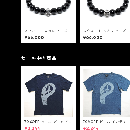
スウィート スカル ビーズ ブ
スウィート スカル ビーズ
レスレット w/ ダイヤモンド
w/ ブラック ダイヤモンド
¥66,000
¥66,000
アイズ / 8mm ブラック ト
アイズ / 8mm ブラック ト
ルマリン：MIC&Co. ミック
ルマリン：MIC&Co. ミック
アンド コー
アンド コー
セール中の商品
70%OFF ピース ダーク イ
70%OFF ピース インディ
ンディゴ Tシャツ：LOVE N'
Tシャツ：LOVE N' PEACE
¥2,244
¥2,244