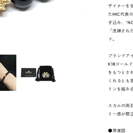
ザイナーを
たMIC代表
ぎ込み、“NO
「洗練され
ド。
ブランドアイ
K18ゴー
をもつとさ
くれるとも
リンを組み
スカルの両
リー感が際
●原産国