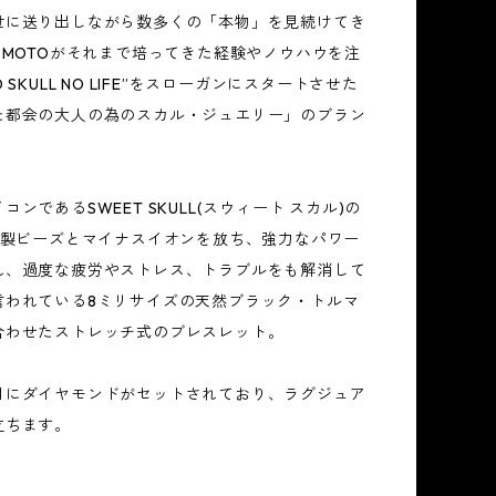
世に送り出しながら数多くの「本物」を見続けてき
のMOTOがそれまで培ってきた経験やノウハウを注
 SKULL NO LIFE”をスローガンにスタートさせた
た都会の大人の為のスカル・ジュエリー」のブラン
コンであるSWEET SKULL(スウィート スカル)の
ルド製ビーズとマイナスイオンを放ち、強力なパワー
れ、過度な疲労やストレス、トラブルをも解消して
言われている8ミリサイズの天然ブラック・トルマ
合わせたストレッチ式のブレスレット。
目にダイヤモンドがセットされており、ラグジュア
立ちます。