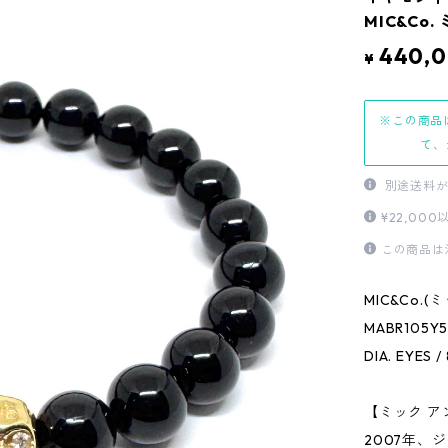
MIC&Co
440,
¥
※この商品
て、
別途送料が
¥22,0
この商品は
MIC&Co.(
MABR105Y5
DIA. EYES 
【ミック ア
2007年