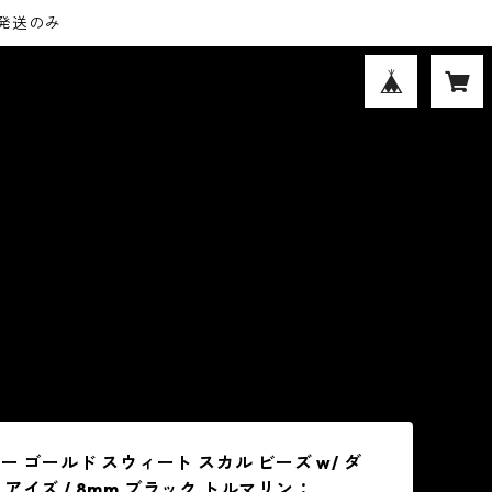
内発送のみ
ロー ゴールド スウィート スカル ビーズ w/ ダ
アイズ / 8mm ブラック トルマリン：