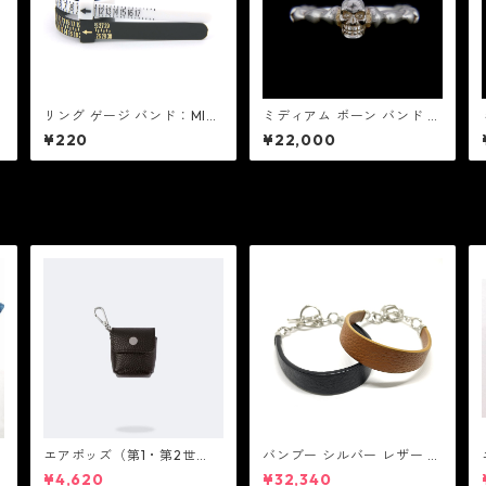
リング ゲージ バンド：MIC
ミディアム ボーン バンド リ
ミック
ング：MIC&Co. ミック アン
¥220
¥22,000
ド コー
ゴ
エアポッズ（第1・第2世
バンブー シルバー レザー リ
代）ポーチ：BANDOLIER
ンク ステーション ブレスレ
¥4,620
¥32,340