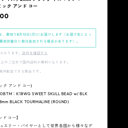
. ミック アンド コー
000
は、最短で8月10日(月)にお届けします（お届け先によっ
最短到着日に数日追加される場合があります）。
かかります。
送料を確認する
00以上のご注文で国内送料が無料になります。
海外配送できる商品です。
ミック アンド コー)
0BTM：K18WG SWEET SKULL BEAD w/ BLK
/ 8mm BLACK TOURMALINE (ROUND)
ンド コー】
、ジュエリー・バイヤーとして世界各国から様々なデ