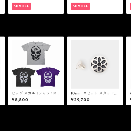
バンドリヤー
ット：JOHN HARDY ジョン
ハーディー
30%OFF
30%OFF
ビッグ スカル Tシャツ：MI
10mm ロゼット スタッド：
C&Co. ミック アンド コー
Good Art HLYWD グッド ア
¥8,800
¥29,700
ート ハリウッド