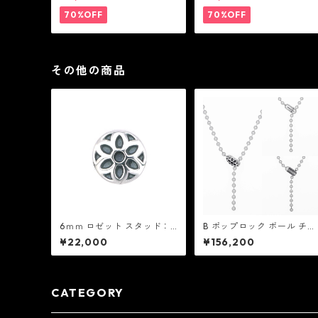
PEACE N' ROCK ' ROLL ラ
N' ROCK ' ROLL ラブ ン ピ
ブ ン ピース ン ロック ン ロ
ース ン ロック ン ロール
70%OFF
70%OFF
ール
その他の商品
6ｍｍ ロゼット スタッド：G
B ポップロック ボール チェ
ood Art HLYWD グッド ア
ーン ネックレス V2：Good
¥22,000
¥156,200
ート ハリウッド
Art HLYWD グッド アート
ハリウッド
CATEGORY