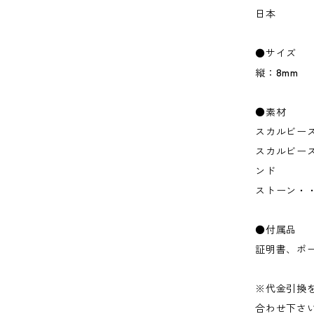
日本
●サイズ
縦：8mm
●素材
スカルビーズ
スカルビー
ンド
ストーン・
●付属品
証明書、ポ
※代金引換をご
合わせ下さ