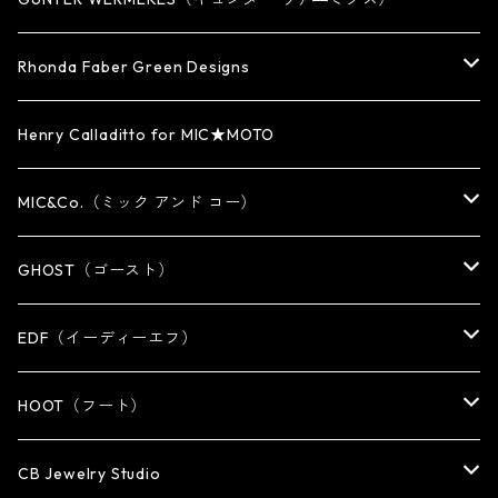
WATCH BAND
PENDANT
BRACELET
RING
Rhonda Faber Green Designs
CUFF・BUNGLE
BRACELET/CUFF
PENDANT / NECKLACE
PENDANT / NECKLACE
RING
Henry Calladitto for MIC★MOTO
NECKLACE
NECKLACE
EARRING
PENDANT
MIC&Co.（ミック アンド コー）
KEY CHAIN
WALLET
OTHER
EARRING
RING
GHOST（ゴースト）
WALLET CHAIN
WALLET CHAIN
EARRING
RING
EDF（イーディーエフ）
WALLET・CARD CASE
KEY CHAIN
PENDANT
EARRING
RING
HOOT（フート）
HAT・CAP
OTHER ITEM
NECKLACE
PENDANT
PENDANT
RING
CB Jewelry Studio