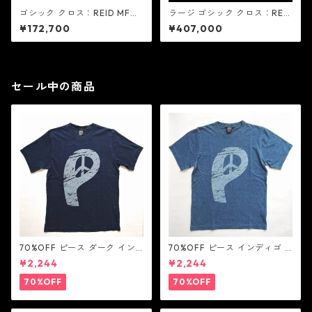
ゴシック クロス：REID MFG
ラージ ゴシック クロス：REI
リード エムエフジー
D MFG リード エムエフジー
¥172,700
¥407,000
セール中の商品
70%OFF ピース ダーク イン
70%OFF ピース インディゴ T
ディゴ Tシャツ：LOVE N' PEA
シャツ：LOVE N' PEACE N' R
¥2,244
¥2,244
CE N' ROCK ' ROLL ラブ ン
OCK ' ROLL ラブ ン ピース ン
ピース ン ロック ン ロール
ロック ン ロール
70%OFF
70%OFF