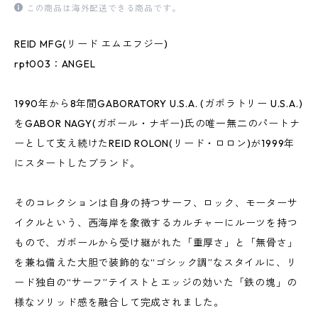
この商品は海外配送できる商品です。
REID MFG(リード エムエフジー)
rpt003：ANGEL
1990年から8年間GABORATORY U.S.A. (ガボラトリー U.S.A.)
をGABOR NAGY(ガボール・ナギー)氏の唯一無二のパートナ
ーとして支え続けたREID ROLON(リード・ロロン)が1999年
にスタートしたブランド。
そのコレクションは自身の持つサーフ、ロック、モーターサ
イクルという、西海岸を象徴するカルチャーにルーツを持つ
もので、ガボールから受け継がれた「重厚さ」と「無骨さ」
を兼ね備えた大胆で装飾的な“ゴシック調”なスタイルに、リ
ード独自の“サーフ”テイストとエッジの効いた「鉄の塊」の
様なソリッド感を融合して完成されました。