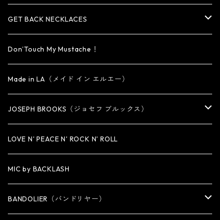
OTHER
reMIC
BRACELET
NECKLACE
CUFF・BANGLE
EARRING
RING
GET BACK NECKLACES
KEY CHAIN
BRACELET
PENDANT
EARRING・EAR CUFF
ORIGINAL COLLECTION
Don’Touch My Mustache！
SMALL
OTHER
CUFF
BRACELET
PENDANT
Made in LA（メイド イン エルエー）
MEDIUM
KEY CHAIN
CUFF・BANGLE
NECKLACE
JOSEPH BROOKS（ジョセフ ブルックス）
LARGE
WALLET CHAIN
NECKLACE
BRACELET
BRACELET
LOVE N' PEACE N' ROCK N' ROLL
WALLET
KEY CHAIN
NECKLACE
MIC by BACKLASH
OTHER
WALLET CHAIN
BANDOLIER（バンドリヤー）