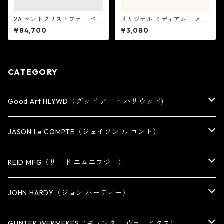
2A セントクリストファー ペン
オリジナル ミディアム エメラ
ダント シャザム：Good Art H
ルド / カクタス セントクリス
¥84,700
¥3,080
LYWD グッド アート ハリウッ
トファー ネックレス：GET BA
ド
CK NECKLACES ゲット バック
ネックレスズ
CATEGORY
Good Art HLYWD（グッド アート ハリウッド)
RING
JASON Le COMPTE（ジェイソン ル コント）
EARRING・EAR CUFF
NECKLACE
REID MFG（リード エムエフジー）
PENDANT
BRACELET
RING
JOHN HARDY（ジョン ハーディー）
BRACELET
KEY CHAIN
EARRING
RING
GUNTER WERMEKES（ギュンター ヴァ―ミクス）