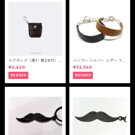
エアポッズ（第1・第2世代）
バンブー シルバー レザー リン
ポーチ：BANDOLIER バンド
ク ステーション ブレスレッ
¥4,620
¥32,340
リヤー
ト：JOHN HARDY ジョン ハ
ーディー
30%OFF
30%OFF