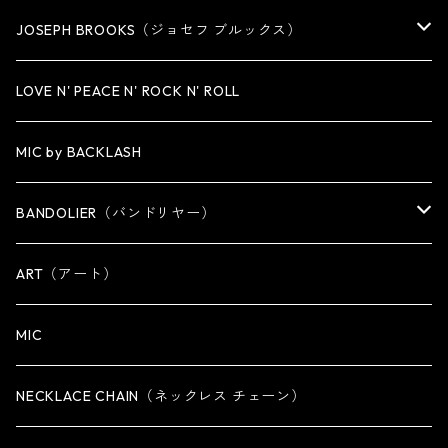
MEDIUM
KEY CHAIN
CUFF・BANGLE
NECKLACE
JOSEPH BROOKS（ジョセフ ブルックス）
LARGE
WALLET CHAIN
NECKLACE
BRACELET
BRACELET
LOVE N' PEACE N' ROCK N' ROLL
WALLET
KEY CHAIN
NECKLACE
MIC by BACKLASH
OTHER
WALLET CHAIN
BANDOLIER（バンドリヤー）
OTHER
iPhone 14専用ケース
ART（アート）
iPhone 14 Plus専用ケース
MIC
iPhone 14 Pro専用ケース
NECKLACE CHAIN（ネックレス チェーン）