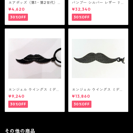
エアポッズ（第1・第2世代）
バンブー シルバー レザー リン
ポーチ：BANDOLIER バンド
ク ステーション ブレスレッ
¥4,620
¥32,340
リヤー
ト：JOHN HARDY ジョン ハ
ーディー
30%OFF
30%OFF
エンジェル ウイングス ミディ
エンジェル ウイングス ミディ
アム ペンダント ブラック コー
アム ペンダント ブラック
¥9,240
¥13,860
ティング（サテンコード付
属）
30%OFF
30%OFF
その他の商品