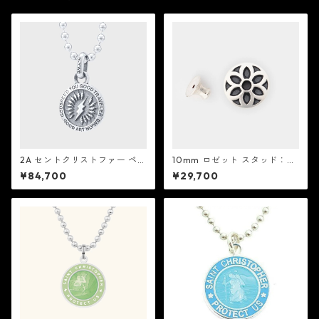
2A セントクリストファー ペン
10mm ロゼット スタッド：G
ダント シャザム：Good Art H
ood Art HLYWD グッド アー
¥84,700
¥29,700
LYWD グッド アート ハリウッ
ト ハリウッド
ド