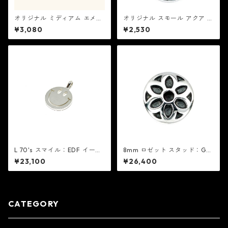
オリジナル ミディアム エメラ
オリジナル スモール アクア /
ルド / カクタス セントクリス
ベイビー ブルー セントクリス
¥3,080
¥2,530
トファー ネックレス：GET BA
トファー ネックレス ：GET B
CK NECKLACES ゲット バック
ACK NECKLACES ゲット バッ
ネックレスズ
ク ネックレスズ
L 70's スマイル：EDF イーデ
8mm ロゼット スタッド：Go
ィーエフ
od Art HLYWD グッド アート
¥23,100
¥26,400
ハリウッド
CATEGORY