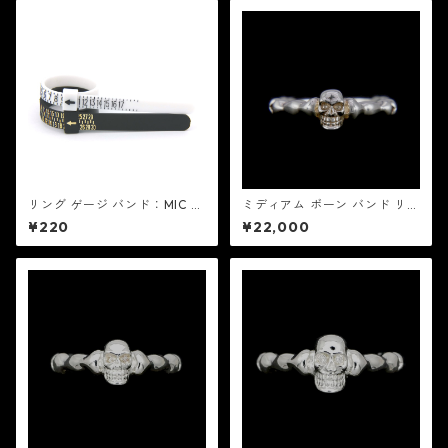
リング ゲージ バンド：MIC ミ
ミディアム ボーン バンド リン
ック
グ：MIC&Co. ミック アンド
¥220
¥22,000
コー