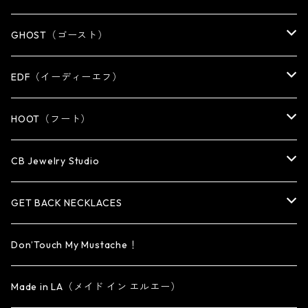
KEY CHAIN
WALLET
OTHER
EARRING
RING
GHOST（ゴースト）
WALLET CHAIN
WALLET CHAIN
EARRING
RING
EDF（イーディーエフ）
WALLET・CARD CASE
KEY CHAIN
PENDANT
EARRING
RING
HOOT（フート）
HAT・CAP
OTHER ITEM
NECKLACE
PENDANT
PENDANT
RING
CB Jewelry Studio
OTHER
reMIC
BRACELET
NECKLACE
CUFF・BANGLE
EARRING
RING
GET BACK NECKLACES
KEY CHAIN
BRACELET
PENDANT
EARRING・EAR CUFF
ORIGINAL COLLECTION
Don’Touch My Mustache！
SMALL
OTHER
CUFF
BRACELET
PENDANT
Made in LA（メイド イン エルエー）