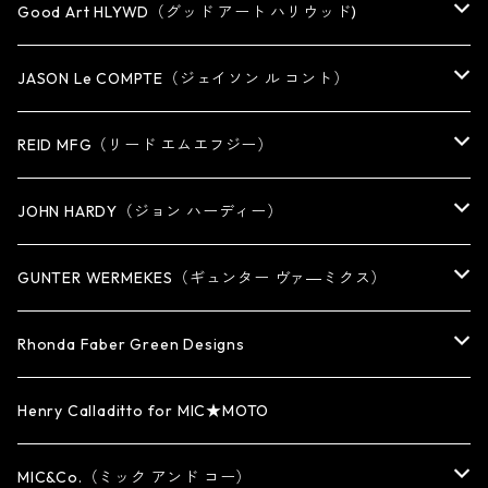
Good Art HLYWD（グッド アート ハリウッド)
RING
JASON Le COMPTE（ジェイソン ル コント）
EARRING・EAR CUFF
NECKLACE
REID MFG（リード エムエフジー）
PENDANT
BRACELET
RING
JOHN HARDY（ジョン ハーディー）
BRACELET
KEY CHAIN
EARRING
RING
GUNTER WERMEKES（ギュンター ヴァ―ミクス）
WATCH BAND
PENDANT
BRACELET
RING
Rhonda Faber Green Designs
CUFF・BUNGLE
BRACELET/CUFF
PENDANT / NECKLACE
PENDANT / NECKLACE
RING
Henry Calladitto for MIC★MOTO
NECKLACE
NECKLACE
EARRING
PENDANT
MIC&Co.（ミック アンド コー）