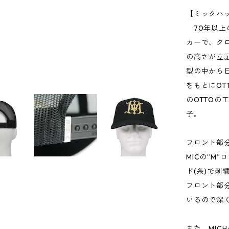
【ミックハ
70年以上
カーで、ク
の高さが立証
型の中から
をもとにO
のOTTOの工
子。
フロント部
MICの”M
ド(糸)で刺
フロント部
いるので深
また、MIC