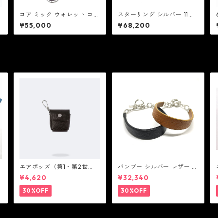
コア ミック ウォレット コー
スターリング シルバー 11m
ア
ド チョコレート カウハイ
m フィガロ チェーン ブレス
¥55,000
¥68,200
ド：Coat of Arms コート
レット：MIC ミック
オブ アームス
ゴ
エアポッズ（第1・第2世
バンブー シルバー レザー リ
代）ポーチ：BANDOLIER
ンク ステーション ブレスレ
¥4,620
¥32,340
バンドリヤー
ット：JOHN HARDY ジョン
ハーディー
30%OFF
30%OFF