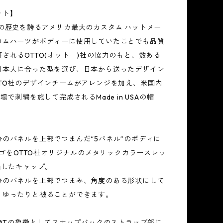
ット】
の歴史を誇るアメリカ最大のカスタム ハットメー
ロムハーツがボディーに使用していたことでも品質
されるOTTO(オットー)社の協力のもと、数ある
日本人に合った型を選び、日本から送ったデザイン
TTO社のデザインチームがアレンジを加え、米国内
場で刺繍を施して完成されるMade in USAの帽
分のパネルを上部でつまんだ“5パネル”のボディに
”ロゴをOTTO社オリジナルのメタリックカラースレッ
繍したキャップ。
分のパネルを上部でつまみ、角度のある形状にして
くゆったりと被ることができます。
HATの象徴としてスナップバックのストラップ部に