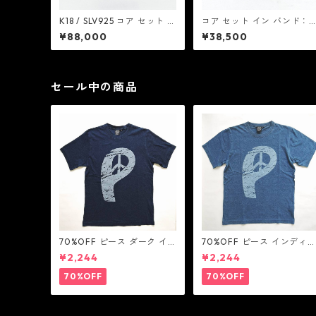
K18 / SLV925 コア セット イ
コア セット イン バンド：C
ン バンド：Coat of Arms
oat of Arms コート オブ 
¥88,000
¥38,500
コート オブ アームス
ームス
セール中の商品
70%OFF ピース ダーク イ
70%OFF ピース インディ
ンディゴ Tシャツ：LOVE N'
Tシャツ：LOVE N' PEACE
¥2,244
¥2,244
PEACE N' ROCK ' ROLL ラ
N' ROCK ' ROLL ラブ ン ピ
ブ ン ピース ン ロック ン ロ
ース ン ロック ン ロール
70%OFF
70%OFF
ール