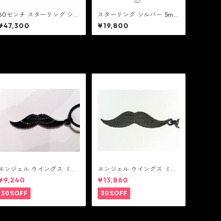
60センチ スターリング シル
スターリング シルバー 5mm
バー 喜平 チェーン：MIC ミ
オーバル リンク チェーン ブ
¥47,300
¥19,800
ック
レスレット：MIC ミック
エンジェル ウイングス ミデ
エンジェル ウイングス ミデ
ィアム ペンダント ブラック
ィアム ペンダント ブラック
¥9,240
¥13,860
コーティング（サテンコー
ド付属）
30%OFF
30%OFF