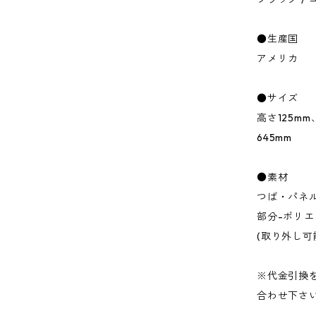
●生産国
アメリカ
●サイズ
高さ125mm
645mm
●素材
つば・パネル
部分-ポリエ
(取り外し可
※代金引換をご
合わせ下さ