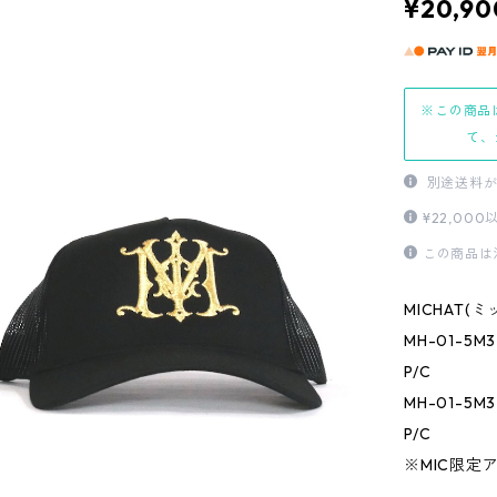
¥20,90
※この商品
て、
別途送料が
¥22,0
この商品は
MICHAT(
MH-01-5M3
P/C
MH-01-5M3
P/C
※MIC限定