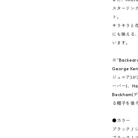
スターリング
ト。
キラキラと存在
にも映える、前
います。
※”Back
George K
ジュニア)が流
ーバー)、Har
Beckha
る帽子を後
●カラー
ブラック / 
ブラック / 