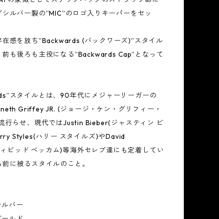
シルバー製の”MIC”のロゴ入りキーパーをセッ
感を放ち”Backwards (バックワーズ)”スタイル
も後ろも主役になる”Backwards Cap”となって
eards”スタイルとは、90年代にメジャーリーガーの
enneth Griffey JR. (ジョージ・ケン・グリフィー・
行らせ、現代ではJustin Bieber(ジャスティン ビ
ry Styles(ハリー スタイルズ)やDavid
m(ディビッド ベッカム)等海外セレブ達にも定着してい
ろ前に被るスタイルのこと。
シルバー
ゴールド