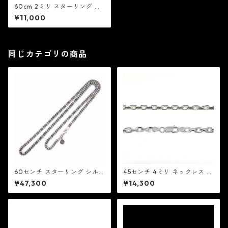
60cm 2ミリ スターリング シ
ルバー ボール チェーン：MIC
¥11,000
ミック
同じカテゴリの商品
60センチ スターリング シル
45センチ 4ミリ ネックレス チ
バー 喜平 チェーン：MIC ミッ
ェーン：MIC ミック
¥47,300
¥14,300
ク