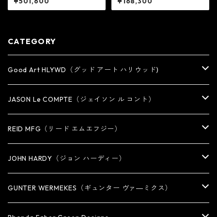
¥501,600
¥168,300
ート ハリウッド
ド
CATEGORY
Good Art HLYWD（グッド アート ハリウッド)
RING
JASON Le COMPTE（ジェイソン ル コント）
EARRING・EAR CUFF
NECKLACE
REID MFG（リード エムエフジー）
PENDANT
BRACELET
RING
JOHN HARDY（ジョン ハーディー）
BRACELET
KEY CHAIN
EARRING
RING
GUNTER WERMEKES（ギュンター ヴァ―ミクス）