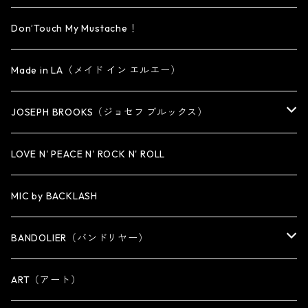
KEY CHAIN
BRACELET
PENDANT
EARRING・EAR CUFF
ORIGINAL COLLECTION
Don’Touch My Mustache！
SMALL
OTHER
CUFF
BRACELET
PENDANT
Made in LA（メイド イン エルエー）
MEDIUM
KEY CHAIN
CUFF・BANGLE
NECKLACE
JOSEPH BROOKS（ジョセフ ブルックス）
LARGE
WALLET CHAIN
NECKLACE
BRACELET
BRACELET
LOVE N' PEACE N' ROCK N' ROLL
WALLET
KEY CHAIN
NECKLACE
MIC by BACKLASH
OTHER
WALLET CHAIN
BANDOLIER（バンドリヤー）
OTHER
iPhone 14専用ケース
ART（アート）