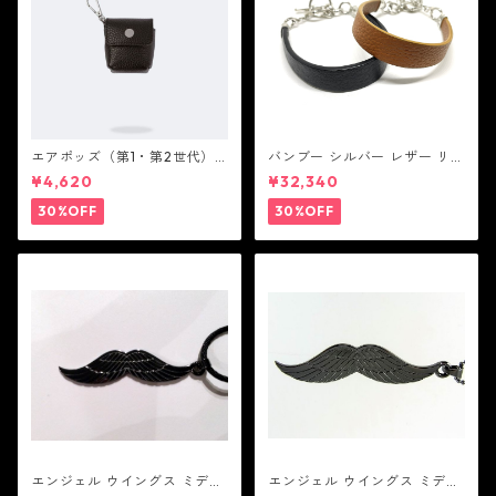
エアポッズ（第1・第2世代）
バンブー シルバー レザー リン
ポーチ：BANDOLIER バンド
ク ステーション ブレスレッ
¥4,620
¥32,340
リヤー
ト：JOHN HARDY ジョン ハ
ーディー
30%OFF
30%OFF
エンジェル ウイングス ミディ
エンジェル ウイングス ミディ