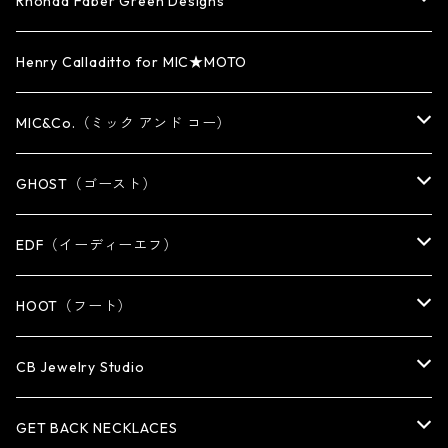
WATCH BAND
PENDANT
BRACELET
RING
Rhonda Faber Green Designs
CUFF・BUNGLE
BRACELET/CUFF
PENDANT / NECKLACE
PENDANT / NECKLACE
RING
Henry Calladitto for MIC★MOTO
NECKLACE
NECKLACE
EARRING
PENDANT
MIC&Co.（ミック アンド コー）
KEY CHAIN
WALLET
OTHER
EARRING
RING
GHOST（ゴースト）
WALLET CHAIN
WALLET CHAIN
EARRING
RING
EDF（イーディーエフ）
WALLET・CARD CASE
KEY CHAIN
PENDANT
EARRING
RING
HOOT（フート）
HAT・CAP
OTHER ITEM
NECKLACE
PENDANT
PENDANT
RING
CB Jewelry Studio
OTHER
reMIC
BRACELET
NECKLACE
CUFF・BANGLE
EARRING
RING
GET BACK NECKLACES