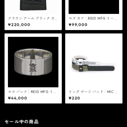
クラウン アール ブラック カウ
ロゴ カフ：REID MFG リード
ハイド - ネイビー スティング
エムエフジー
¥220,000
¥99,000
レイ：REID MFG リード エム
エフジー
ロゴ バンド：REID MFG リー
リング ゲージ バンド：MIC ミ
ド エムエフジー
ック
¥44,000
¥220
セール中の商品