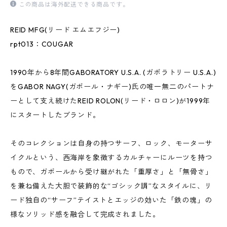
この商品は海外配送できる商品です。
REID MFG(リード エムエフジー)
rpt013：COUGAR
1990年から8年間GABORATORY U.S.A. (ガボラトリー U.S.A.)
をGABOR NAGY(ガボール・ナギー)氏の唯一無二のパートナ
ーとして支え続けたREID ROLON(リード・ロロン)が1999年
にスタートしたブランド。
そのコレクションは自身の持つサーフ、ロック、モーターサ
イクルという、西海岸を象徴するカルチャーにルーツを持つ
もので、ガボールから受け継がれた「重厚さ」と「無骨さ」
を兼ね備えた大胆で装飾的な“ゴシック調”なスタイルに、リ
ード独自の“サーフ”テイストとエッジの効いた「鉄の塊」の
様なソリッド感を融合して完成されました。