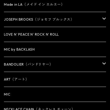
SMALL
OTHER
CUFF
BRACELET
PENDANT
Made in LA（メイド イン エルエー）
MEDIUM
KEY CHAIN
CUFF・BANGLE
NECKLACE
JOSEPH BROOKS（ジョセフ ブルックス）
LARGE
WALLET CHAIN
NECKLACE
BRACELET
BRACELET
LOVE N' PEACE N' ROCK N' ROLL
WALLET
KEY CHAIN
NECKLACE
MIC by BACKLASH
OTHER
WALLET CHAIN
BANDOLIER（バンドリヤー）
OTHER
iPhone 14専用ケース
ART（アート）
iPhone 14 Plus専用ケース
MIC
iPhone 14 Pro専用ケース
NECKLACE CHAIN（ネックレス チェーン）