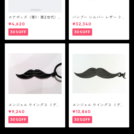
エアポッズ（第1・第2世代）
バンブー シルバー レザー リン
ポーチ：BANDOLIER バンド
ク ステーション ブレスレッ
¥4,620
¥32,340
リヤー
ト：JOHN HARDY ジョン ハ
ーディー
30%OFF
30%OFF
エンジェル ウイングス ミディ
エンジェル ウイングス ミディ
アム ペンダント ブラック コー
アム ペンダント ブラック
¥9,240
¥13,860
ティング（サテンコード付
属）
30%OFF
30%OFF