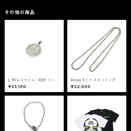
その他の商品
L 70's スマイル：EDF イーデ
60cm 3ミリ スターリング シ
ィーエフ
ルバー ボール チェーン：MIC
¥23,100
¥22,000
ミック