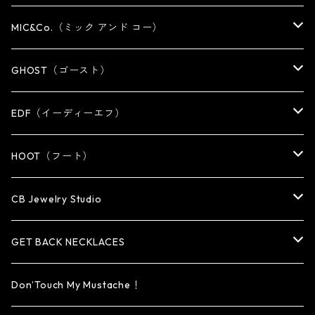
NECKLACE
NECKLACE
EARRING
PENDANT
MIC&Co.（ミック アンド コー）
KEY CHAIN
WALLET
OTHER
EARRING
RING
GHOST（ゴースト）
WALLET CHAIN
WALLET CHAIN
EARRING
RING
EDF（イーディーエフ）
WALLET・CARD CASE
KEY CHAIN
PENDANT
EARRING
RING
HOOT（フート）
HAT・CAP
OTHER ITEM
NECKLACE
PENDANT
PENDANT
RING
CB Jewelry Studio
OTHER
reMIC
BRACELET
NECKLACE
CUFF・BANGLE
EARRING
RING
GET BACK NECKLACES
KEY CHAIN
BRACELET
PENDANT
EARRING・EAR CUFF
ORIGINAL COLLECTION
Don’Touch My Mustache！