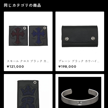
同じカテゴリの商品
スモール クロス ブラック カウ
プレーン ブラック カウハイ
ハイド - スティングレイ：REI
ド：REID MFG リード エムエ
¥121,000
¥198,000
D MFG リード エムエフジー
フジー