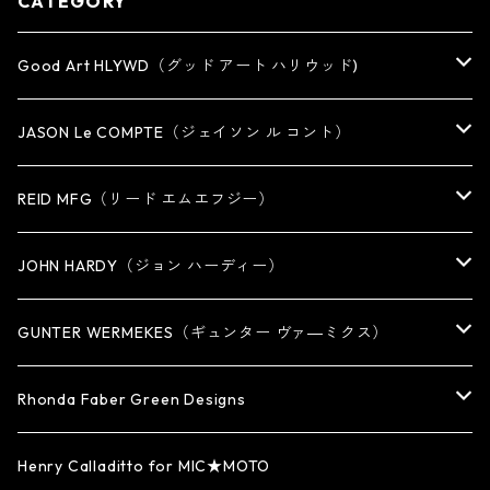
CATEGORY
Good Art HLYWD（グッド アート ハリウッド)
RING
JASON Le COMPTE（ジェイソン ル コント）
EARRING・EAR CUFF
NECKLACE
REID MFG（リード エムエフジー）
PENDANT
BRACELET
RING
JOHN HARDY（ジョン ハーディー）
BRACELET
KEY CHAIN
EARRING
RING
GUNTER WERMEKES（ギュンター ヴァ―ミクス）
WATCH BAND
PENDANT
BRACELET
RING
Rhonda Faber Green Designs
CUFF・BUNGLE
BRACELET/CUFF
PENDANT / NECKLACE
PENDANT / NECKLACE
RING
Henry Calladitto for MIC★MOTO