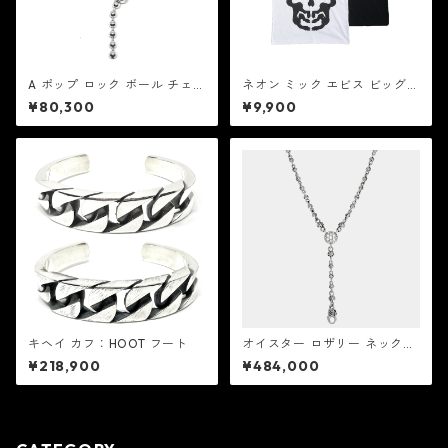
A ポップ ロック ボール チェー
ネオン ミック エビス ビッグ
ン ブレスレット V2：Good A
スカル Tシャツ：MIC&Co. ミ
¥80,300
¥9,900
rt HLYWD グッド アート ハリ
ック アンド コー
ウッド
キヘイ カフ：HOOT フート
オイスター ロザリー ネックレ
ス ：Good Art HLYWD グッ
¥218,900
¥484,000
ド アート ハリウッド