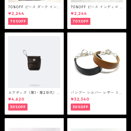
70%OFF ピース ダーク イン
70%OFF ピース インディゴ T
ディゴ Tシャツ：LOVE N' PEA
シャツ：LOVE N' PEACE N' R
¥2,244
¥2,244
CE N' ROCK ' ROLL ラブ ン
OCK ' ROLL ラブ ン ピース ン
ピース ン ロック ン ロール
ロック ン ロール
70%OFF
70%OFF
エアポッズ（第1・第2世代）
バンブー シルバー レザー リン
ポーチ：BANDOLIER バンド
ク ステーション ブレスレッ
¥4,620
¥32,340
リヤー
ト：JOHN HARDY ジョン ハ
ーディー
30%OFF
30%OFF