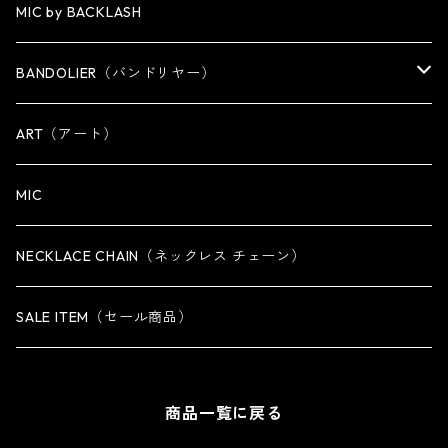
WALLET
KEY CHAIN
NECKLACE
MIC by BACKLASH
OTHER
WALLET CHAIN
BANDOLIER（バンドリヤー）
OTHER
iPhone 14専用ケース
ART（アート）
iPhone 14 Plus専用ケース
MIC
iPhone 14 Pro専用ケース
NECKLACE CHAIN（ネックレス チェーン）
iPhone 14 Pro Max専用ケース
SALE ITEM（セール商品）
iPhone 13 専用ケース
商品一覧に戻る
iPhone 13 mini専用ケース