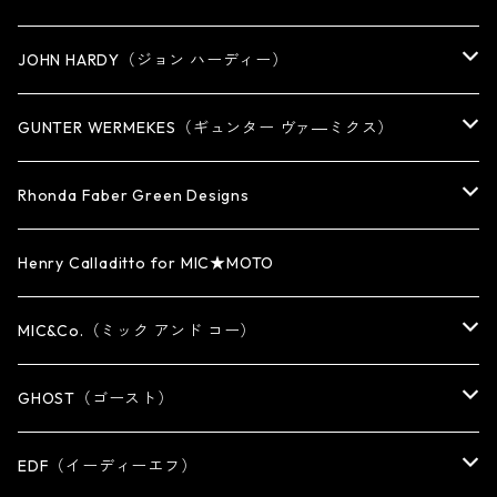
PENDANT
BRACELET
RING
JOHN HARDY（ジョン ハーディー）
BRACELET
KEY CHAIN
EARRING
RING
GUNTER WERMEKES（ギュンター ヴァ―ミクス）
WATCH BAND
PENDANT
BRACELET
RING
Rhonda Faber Green Designs
CUFF・BUNGLE
BRACELET/CUFF
PENDANT / NECKLACE
PENDANT / NECKLACE
RING
Henry Calladitto for MIC★MOTO
NECKLACE
NECKLACE
EARRING
PENDANT
MIC&Co.（ミック アンド コー）
KEY CHAIN
WALLET
OTHER
EARRING
RING
GHOST（ゴースト）
WALLET CHAIN
WALLET CHAIN
EARRING
RING
EDF（イーディーエフ）