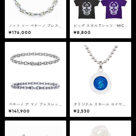
ノット ソー ぺキーノ ブレスレ
ビッグ スカル Tシャツ：MIC&
ット ：Good Art HLYWD グ
Co. ミック アンド コー
¥176,000
¥8,800
ッド アート ハリウッド
ペキーノ ア マノ ブレスレット
オリジナル スモール ロイヤル
：Good Art HLYWD グッド
ブルー / ホワイト セント クリ
¥141,900
¥2,530
アート ハリウッド
ストファー ネックレス ：GET
BACK NECKLACES ゲット バ
ック ネックレスズ