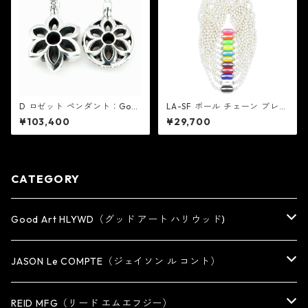
D ロゼット ペンダント：Goo
LA-SF ボール チェーン ブレス
d Art HLYWD グッド アート
レット w/ セラミック エナメ
¥103,400
¥29,700
ハリウッド
ル クラスプ：JASON Le COM
PTE（ジェイソン ル コント）
CATEGORY
Good Art HLYWD（グッド アート ハリウッド)
RING
JASON Le COMPTE（ジェイソン ル コント）
EARRING・EAR CUFF
NECKLACE
REID MFG（リード エムエフジー）