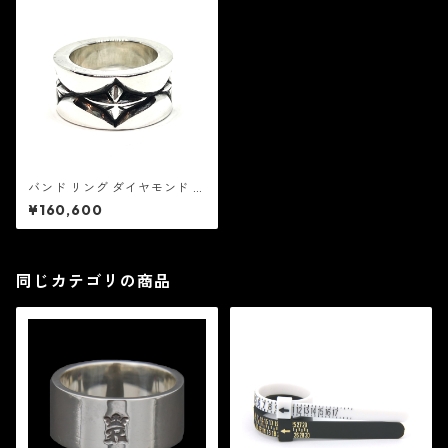
バンド リング ダイヤモンド カ
ーブ：REID MFG リード エム
¥160,600
エフジー
同じカテゴリの商品