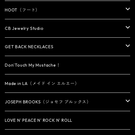
WALLET・CARD CASE
KEY CHAIN
PENDANT
EARRING
RING
HOOT（フート）
HAT・CAP
OTHER ITEM
NECKLACE
PENDANT
PENDANT
RING
CB Jewelry Studio
OTHER
reMIC
BRACELET
NECKLACE
CUFF・BANGLE
EARRING
RING
GET BACK NECKLACES
KEY CHAIN
BRACELET
PENDANT
EARRING・EAR CUFF
ORIGINAL COLLECTION
Don’Touch My Mustache！
SMALL
OTHER
CUFF
BRACELET
PENDANT
Made in LA（メイド イン エルエー）
MEDIUM
KEY CHAIN
CUFF・BANGLE
NECKLACE
JOSEPH BROOKS（ジョセフ ブルックス）
LARGE
WALLET CHAIN
NECKLACE
BRACELET
BRACELET
LOVE N' PEACE N' ROCK N' ROLL