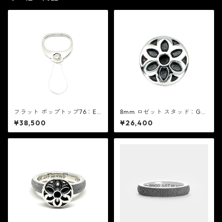
フラット ポップトップ76：ED
8mm ロゼット スタッド：Go
F イーディーエフ
od Art HLYWD グッド アート
¥38,500
¥26,400
ハリウッド