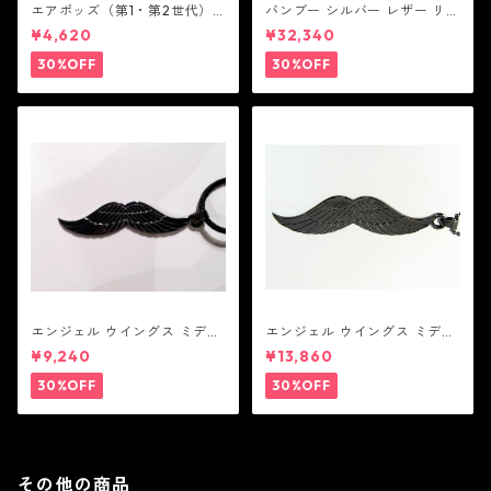
エアポッズ（第1・第2世代）
バンブー シルバー レザー リン
ポーチ：BANDOLIER バンド
ク ステーション ブレスレッ
¥4,620
¥32,340
リヤー
ト：JOHN HARDY ジョン ハ
ーディー
30%OFF
30%OFF
エンジェル ウイングス ミディ
エンジェル ウイングス ミディ
アム ペンダント ブラック コー
アム ペンダント ブラック
¥9,240
¥13,860
ティング（サテンコード付
属）
30%OFF
30%OFF
その他の商品