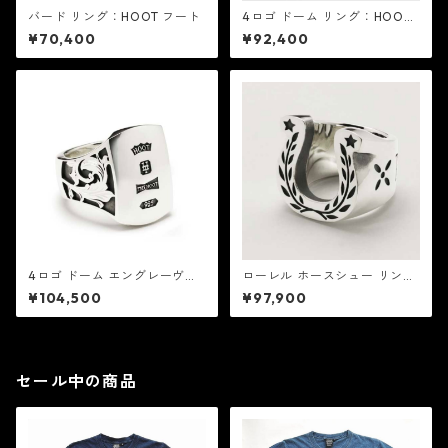
バード リング：HOOT フート
4ロゴ ドーム リング：HOOT
フート
¥70,400
¥92,400
4ロゴ ドーム エングレーヴド
ローレル ホースシュー リン
リング：HOOT フート
グ：HOOT フート
¥104,500
¥97,900
セール中の商品