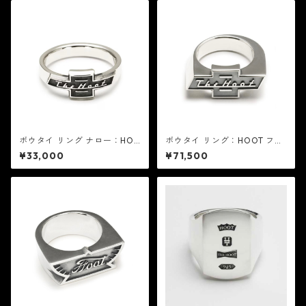
ボウタイ リング ナロー：HOO
ボウタイ リング：HOOT フー
T フート
ト
¥33,000
¥71,500