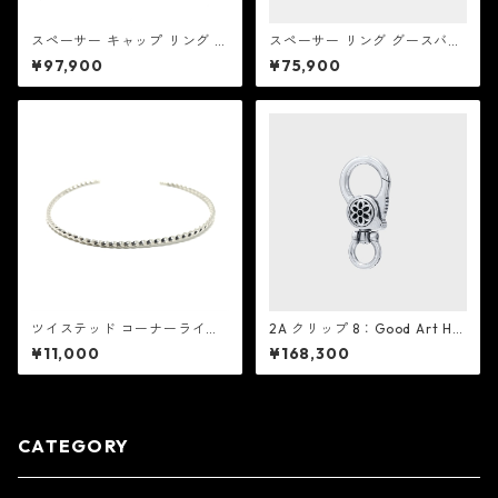
スペーサー キャップ リング グ
スペーサー リング グースバン
ースバンプス：Good Art HLY
プス：Good Art HLYWD グッ
¥97,900
¥75,900
WD グッド アート ハリウッド
ド アート ハリウッド
ツイステッド コーナーライン
2A クリップ 8：Good Art HL
スリム バングル：EDF イーデ
YWD グッド アート ハリウッ
¥11,000
¥168,300
ィーエフ
ド
CATEGORY