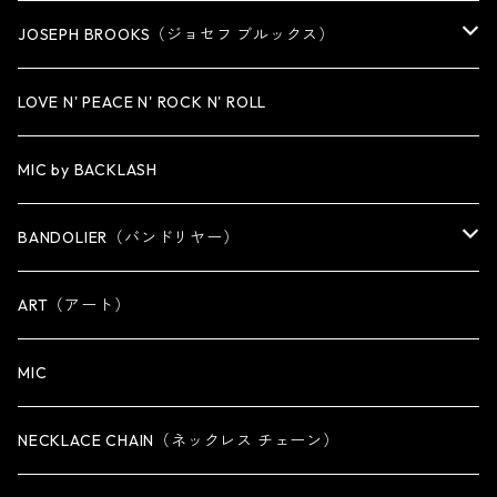
MEDIUM
KEY CHAIN
CUFF・BANGLE
NECKLACE
JOSEPH BROOKS（ジョセフ ブルックス）
LARGE
WALLET CHAIN
NECKLACE
BRACELET
BRACELET
LOVE N' PEACE N' ROCK N' ROLL
WALLET
KEY CHAIN
NECKLACE
MIC by BACKLASH
OTHER
WALLET CHAIN
BANDOLIER（バンドリヤー）
OTHER
iPhone 14専用ケース
ART（アート）
iPhone 14 Plus専用ケース
MIC
iPhone 14 Pro専用ケース
NECKLACE CHAIN（ネックレス チェーン）