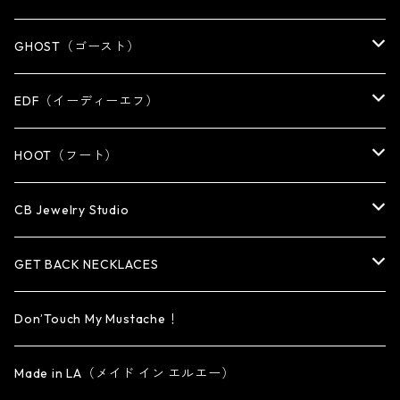
KEY CHAIN
WALLET
OTHER
EARRING
RING
GHOST（ゴースト）
WALLET CHAIN
WALLET CHAIN
EARRING
RING
EDF（イーディーエフ）
WALLET・CARD CASE
KEY CHAIN
PENDANT
EARRING
RING
HOOT（フート）
HAT・CAP
OTHER ITEM
NECKLACE
PENDANT
PENDANT
RING
CB Jewelry Studio
OTHER
reMIC
BRACELET
NECKLACE
CUFF・BANGLE
EARRING
RING
GET BACK NECKLACES
KEY CHAIN
BRACELET
PENDANT
EARRING・EAR CUFF
ORIGINAL COLLECTION
Don’Touch My Mustache！
SMALL
OTHER
CUFF
BRACELET
PENDANT
Made in LA（メイド イン エルエー）