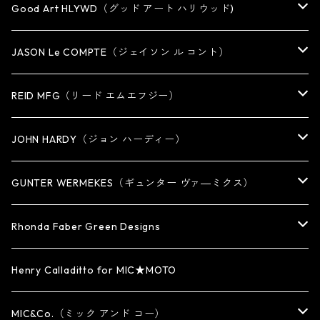
Good Art HLYWD（グッド アート ハリウッド)
RING
JASON Le COMPTE（ジェイソン ル コント）
EARRING・EAR CUFF
NECKLACE
REID MFG（リード エムエフジー）
PENDANT
BRACELET
RING
JOHN HARDY（ジョン ハーディー）
BRACELET
KEY CHAIN
EARRING
RING
GUNTER WERMEKES（ギュンター ヴァ―ミクス）
WATCH BAND
PENDANT
BRACELET
RING
Rhonda Faber Green Designs
CUFF・BUNGLE
BRACELET/CUFF
PENDANT / NECKLACE
PENDANT / NECKLACE
RING
Henry Calladitto for MIC★MOTO
NECKLACE
NECKLACE
EARRING
PENDANT
MIC&Co.（ミック アンド コー）