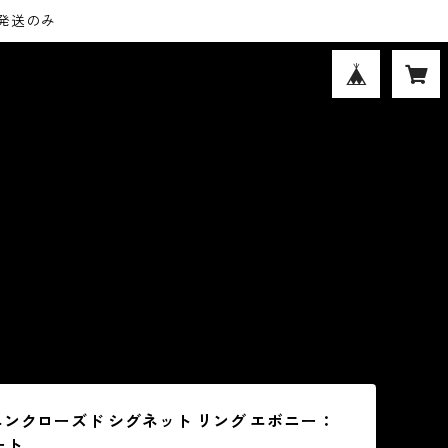
内発送のみ
エンクローズド シグネット リング エボニー：
ート