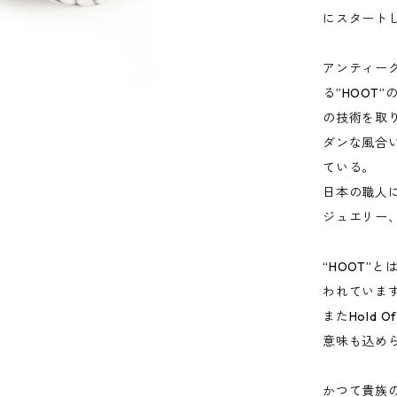
にスタート
アンティー
る”HOOT
の技術を取
ダンな風合
ている。
日本の職人
ジュエリー、
“HOOT”
われていま
またHold 
意味も込め
かつて貴族