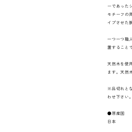
ーであった
モチーフの
イプさせた
一つ一つ職
置すること
天然木を使
ます。天然
※品切れと
わせ下さい
●原産国
日本