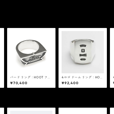
バード リング：HOOT フー
4ロゴ ドーム リング：HOO
ト
T フート
¥70,400
¥92,400