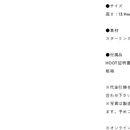
●サイズ
高さ：13.9m
●素材
スターリング 
●付属品
HOOT証明
粧箱
※代金引換をご
合わせ下さ
※写真は製
ます。予め
※オンライ