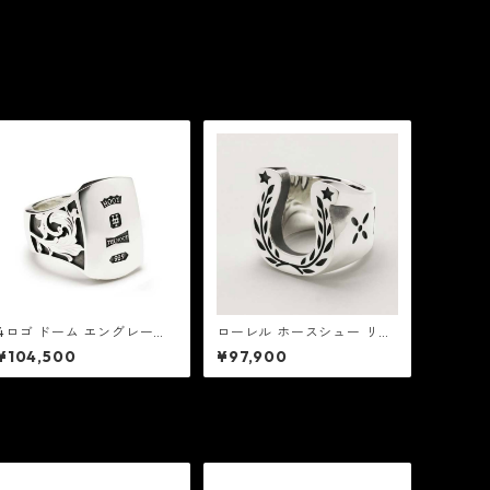
4ロゴ ドーム エングレーヴ
ローレル ホースシュー リン
ド リング：HOOT フート
グ：HOOT フート
¥104,500
¥97,900