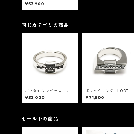
グネット リング エボニー：
¥53,900
HOOT フート
同じカテゴリの商品
ボウタイ リング ナロー：H
ボウタイ リング：HOOT フ
OOT フート
ート
¥33,000
¥71,500
セール中の商品