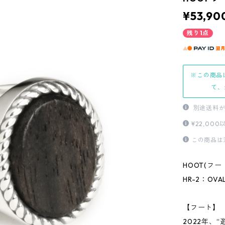
¥53,90
残り1点
※この商品
て、
別途送料が
¥22,0
この商品は
HOOT(フー
HR-2：OVAL
【フート】
2022年、