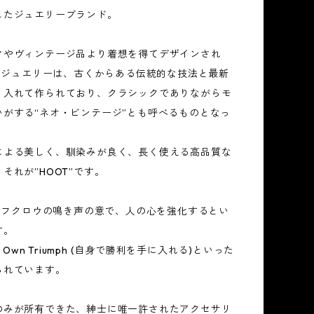
したジュエリーブランド。
クやヴィンテージ品より着想を得てデザインされ
”のジュエリーは、古くからある伝統的な技法と最新
り入れて作られており、クラシックでありながらモ
いがする“ネオ・ビンテージ”とも呼べるものとなっ
による美しく、馴染みが良く、長く使える高品質な
それが”HOOT”です。
とはフクロウの鳴き声の意で、人の心を強化するとい
す。
Of Own Triumph (自身で勝利を手に入れる)といった
られています。
のみが所有できた、紳士に唯一許されたアクセサリ