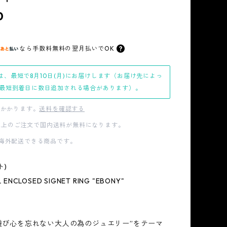
0
なら
手数料無料の
翌月払いでOK
は、最短で8月10日(月)にお届けします（お届け先によっ
最短到着日に数日追加される場合があります）。
かかります。
送料を確認する
00以上のご注文で国内送料が無料になります。
海外配送できる商品です。
ト)
 ENCLOSED SIGNET RING "EBONY"
“遊び心を忘れない大人の為のジュエリー”をテーマ