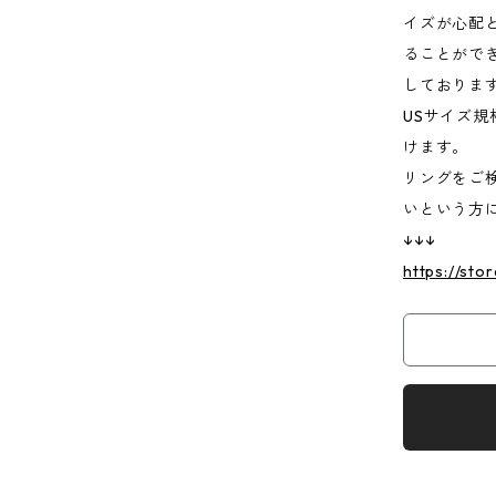
イズが心配
ることがで
しておりま
USサイズ規
けます。
リングをご
いという方
↓↓↓
https://sto