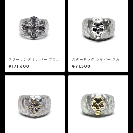
スターリング シルバー ブラッ
スターリング シルバー スカル
ク & ホワイト ダイヤモンド マ
リング：Rhonda Faber Gree
¥171,600
¥71,500
ルチーズ クロス リング：Rho
n ロンダ フェイバー グリーン
nda Faber Green ロンダ フ
ェイバー グリーン