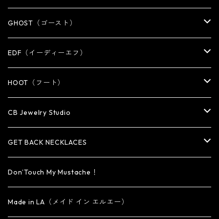
KEY CHAIN
WALLET
OTHER
EARRING
RING
GHOST（ゴースト）
WALLET CHAIN
WALLET CHAIN
EARRING
RING
EDF（イーディーエフ）
WALLET・CARD CASE
KEY CHAIN
PENDANT
EARRING
RING
HOOT（フート）
HAT・CAP
OTHER ITEM
NECKLACE
PENDANT
PENDANT
RING
CB Jewelry Studio
OTHER
reMIC
BRACELET
NECKLACE
CUFF・BANGLE
EARRING
RING
GET BACK NECKLACES
KEY CHAIN
BRACELET
PENDANT
EARRING・EAR CUFF
ORIGINAL COLLECTION
Don’Touch My Mustache！
SMALL
OTHER
CUFF
BRACELET
PENDANT
Made in LA（メイド イン エルエー）