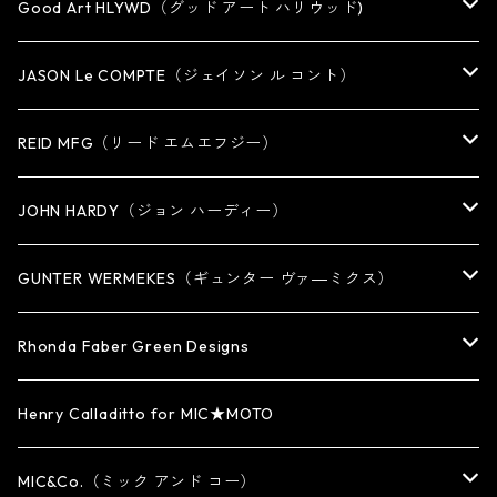
Good Art HLYWD（グッド アート ハリウッド)
RING
JASON Le COMPTE（ジェイソン ル コント）
EARRING・EAR CUFF
NECKLACE
REID MFG（リード エムエフジー）
PENDANT
BRACELET
RING
JOHN HARDY（ジョン ハーディー）
BRACELET
KEY CHAIN
EARRING
RING
GUNTER WERMEKES（ギュンター ヴァ―ミクス）
WATCH BAND
PENDANT
BRACELET
RING
Rhonda Faber Green Designs
CUFF・BUNGLE
BRACELET/CUFF
PENDANT / NECKLACE
PENDANT / NECKLACE
RING
Henry Calladitto for MIC★MOTO
NECKLACE
NECKLACE
EARRING
PENDANT
MIC&Co.（ミック アンド コー）