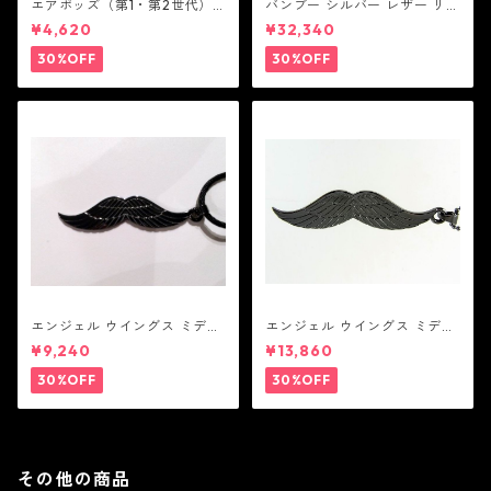
エアポッズ（第1・第2世代）
バンブー シルバー レザー リン
ポーチ：BANDOLIER バンド
ク ステーション ブレスレッ
¥4,620
¥32,340
リヤー
ト：JOHN HARDY ジョン ハ
ーディー
30%OFF
30%OFF
エンジェル ウイングス ミディ
エンジェル ウイングス ミディ
アム ペンダント ブラック コー
アム ペンダント ブラック
¥9,240
¥13,860
ティング（サテンコード付
属）
30%OFF
30%OFF
その他の商品