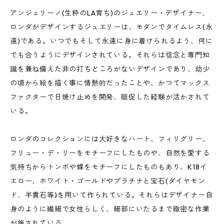
アンジェリーノ(生粋のLA育ち)のジュエリー・デザイナー、
ロンダがデザインするジュエリーは、モダンでタイムレス(永
遠)である。いつでもそして永遠に身に着けられるよう、何に
でも合うようにデザインされている。それらは信念と専門知
識を兼ね備えた非の打ちどころがないデザインであり、幼少
の頃から絵を描く事に情熱的だったことや、かつてマックス
ファクターで日焼け止めを開発、販促した経験が活かされて
いる。
ロンダのコレクションには大好きなハート、フィリグリー、
フリュー・デ・リーをモチーフにしたものや、自然を愛する
気持ちからトンボや蝶をモチーフにしたものもあり、K18イ
エロー、ホワイト・ゴールドやプラチナと宝石(ダイヤモン
ド、半貴石等)を用いて作られている。それらはデザイナー自
身のように繊細で女性らしく、細部にいたるまで緻密な作業
が施されている。