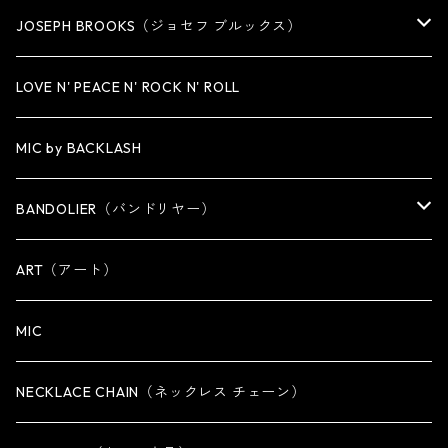
MEDIUM
KEY CHAIN
CUFF・BANGLE
NECKLACE
JOSEPH BROOKS（ジョセフ ブルックス）
LARGE
WALLET CHAIN
NECKLACE
BRACELET
BRACELET
LOVE N' PEACE N' ROCK N' ROLL
WALLET
KEY CHAIN
NECKLACE
MIC by BACKLASH
OTHER
WALLET CHAIN
BANDOLIER（バンドリヤー）
OTHER
iPhone 14専用ケース
ART（アート）
iPhone 14 Plus専用ケース
MIC
iPhone 14 Pro専用ケース
NECKLACE CHAIN（ネックレス チェーン）