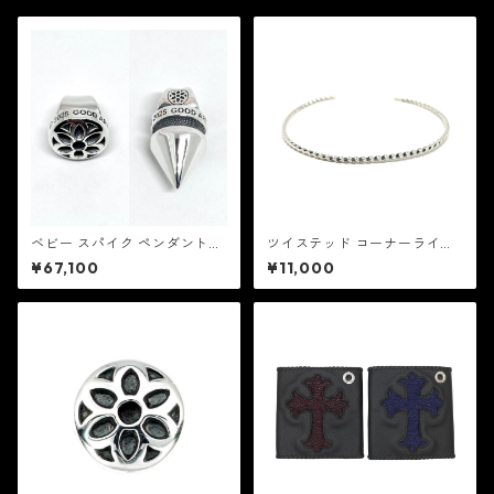
ベビー スパイク ペンダント：
ツイステッド コーナーライン
Good Art HLYWD グッド ア
スリム バングル：EDF イーデ
¥67,100
¥11,000
ート ハリウッド
ィーエフ