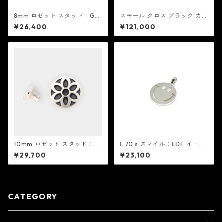
8mm ロゼット スタッド：Go
スモール クロス ブラック カウ
od Art HLYWD グッド アート
ハイド - スティングレイ：REI
¥26,400
¥121,000
ハリウッド
D MFG リード エムエフジー
10mm ロゼット スタッド：G
L 70's スマイル：EDF イーデ
ood Art HLYWD グッド アー
ィーエフ
¥29,700
¥23,100
ト ハリウッド
CATEGORY