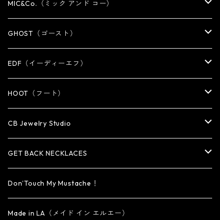
NECKLACE
NECKLACE
EARRING
PENDANT
MIC&Co.（ミック アンド コー）
KEY CHAIN
WALLET
OTHER
EARRING
RING
GHOST（ゴースト）
WALLET CHAIN
WALLET CHAIN
EARRING
RING
EDF（イーディーエフ）
WALLET・CARD CASE
KEY CHAIN
PENDANT
EARRING
RING
HOOT（フート）
HAT・CAP
OTHER ITEM
NECKLACE
PENDANT
PENDANT
RING
CB Jewelry Studio
OTHER
reMIC
BRACELET
NECKLACE
CUFF・BANGLE
EARRING
RING
GET BACK NECKLACES
KEY CHAIN
BRACELET
PENDANT
EARRING・EAR CUFF
ORIGINAL COLLECTION
Don’Touch My Mustache！
SMALL
OTHER
CUFF
BRACELET
PENDANT
Made in LA（メイド イン エルエー）