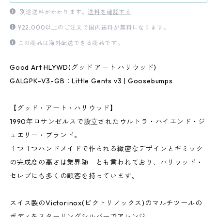
別途送料がかかります。
送料を確認する
¥22,000以上のご注文で国内送料が無料になります。
この商品は海外配送できる商品です。
Good Art HLYWD(グッド アート ハリウッド)
GALGPK-V3-GB：Little Gents v3 | Goosebumps
【グッド・アート・ハリウッド】
1990年ロサンゼルスで設立されたウルトラ・ハイエンド・ジ
ュエリー・ブランド。
１つ１つハンドメイドで作られる緻密なデザインとギミック
の完成度の高さは業界随一とも言われており、ハリウッド・
セレブにも多くの顧客を持っています。
スイス製のVictorinox(ビクトリノックス)のマルチツールの
ボディをスターリングシルバーでアレンジ。