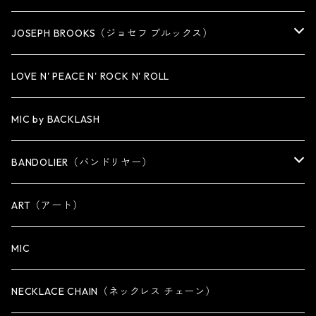
MEDIUM
KEY CHAIN
CUFF・BANGLE
NECKLACE
JOSEPH BROOKS（ジョセフ ブルックス）
LARGE
WALLET CHAIN
NECKLACE
BRACELET
BRACELET
LOVE N' PEACE N' ROCK N' ROLL
WALLET
KEY CHAIN
NECKLACE
MIC by BACKLASH
OTHER
WALLET CHAIN
BANDOLIER（バンドリヤー）
OTHER
iPhone 14専用ケース
ART（アート）
iPhone 14 Plus専用ケース
MIC
iPhone 14 Pro専用ケース
NECKLACE CHAIN（ネックレス チェーン）