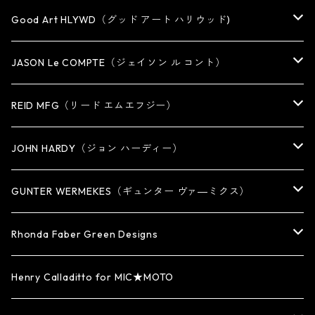
Good Art HLYWD（グッド アート ハリウッド)
RING
JASON Le COMPTE（ジェイソン ル コント）
EARRING・EAR CUFF
NECKLACE
REID MFG（リード エムエフジー）
PENDANT
BRACELET
RING
JOHN HARDY（ジョン ハーディー）
BRACELET
KEY CHAIN
EARRING
RING
GUNTER WERMEKES（ギュンター ヴァ―ミクス）
WATCH BAND
PENDANT
BRACELET
RING
Rhonda Faber Green Designs
CUFF・BUNGLE
BRACELET/CUFF
PENDANT / NECKLACE
PENDANT / NECKLACE
RING
Henry Calladitto for MIC★MOTO