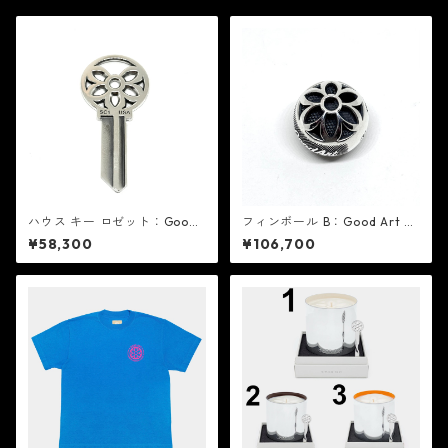
ハウス キー ロゼット：Good
フィンボール B：Good Art HL
Art HLYWD グッド アート ハ
YWD グッド アート ハリウッ
¥58,300
¥106,700
リウッド
ド