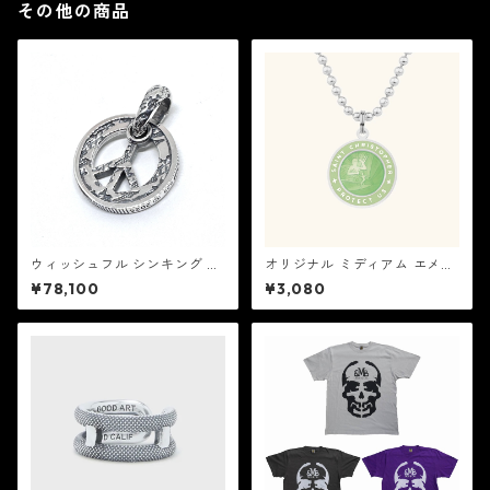
その他の商品
ウィッシュフル シンキング ペ
オリジナル ミディアム エメラ
ンダント 2A：Good Art HLY
ルド / カクタス セントクリス
¥78,100
¥3,080
WD グッド アート ハリウッド
トファー ネックレス：GET BA
CK NECKLACES ゲット バック
ネックレスズ