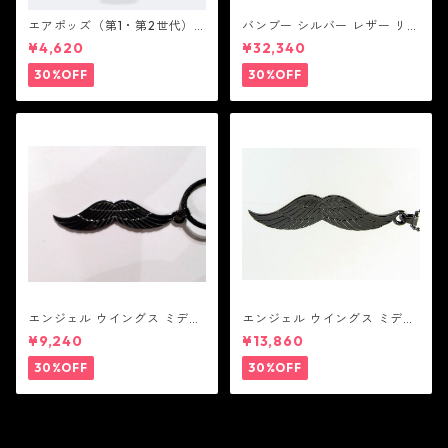
エアポッズ（第1・第2世代）
バンブー シルバー レザー リン
ポーチ：BANDOLIER バンド
ク ステーション ブレスレッ
¥4,620
¥32,340
リヤー
ト：JOHN HARDY ジョン ハ
ーディー
30%OFF
30%OFF
エンジェル ウイングス ミディ
エンジェル ウイングス ミディ
アム ペンダント ブラック コー
アム ペンダント ブラック
¥9,240
¥13,860
ティング（サテンコード付
属）
30%OFF
30%OFF