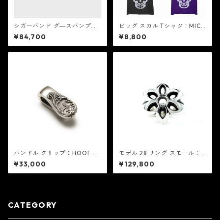
シガーバンド グ―スバンプス
ビッグ スカル Tシャツ：MIC&
：Good Art HLYWD グッド
Co. ミック アンド コー
¥84,700
¥8,800
アート ハリウッド
ハンドル クリップ：HOOT フ
モデル 28 リング スモール：G
ート
ood Art HLYWD グッド アー
¥33,000
¥129,800
ト ハリウッド
CATEGORY