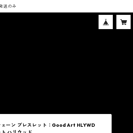
内発送のみ
チェーン ブレスレット：Good Art HLYWD
ート ハリウッド