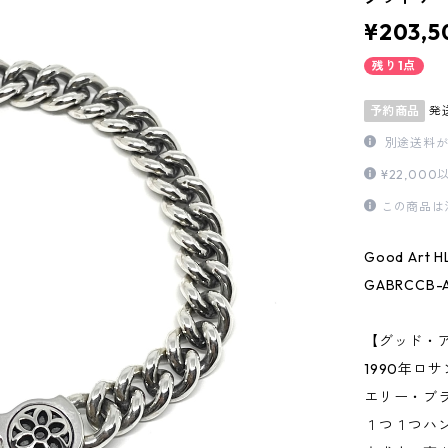
¥203,5
残り1点
予約商品
発
別途送料が
¥22,0
この商品は
Good Art
GABRCCB-A：
【グッド・
1990年ロ
エリー・ブ
１つ１つハ