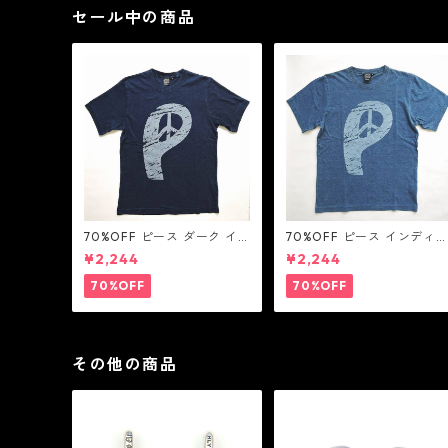
セール中の商品
70%OFF ピース ダーク イ
70%OFF ピース インディ
ンディゴ Tシャツ：LOVE N'
Tシャツ：LOVE N' PEACE
¥2,244
¥2,244
PEACE N' ROCK ' ROLL ラ
N' ROCK ' ROLL ラブ ン ピ
ブ ン ピース ン ロック ン ロ
ース ン ロック ン ロール
70%OFF
70%OFF
ール
その他の商品