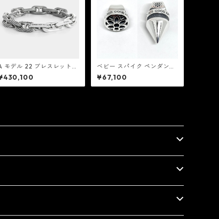
A モデル 22 ブレスレット
ベビー スパイク ペンダン
ミックスド モチーフ：Good
ト：Good Art HLYWD グッ
¥430,100
¥67,100
Art HLYWD グッド アート
ド アート ハリウッド
ハリウッド