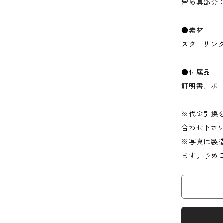
留め具部分：
●素材
スターリング
●付属品
証明書、ポ
※代金引換をご
合わせ下さ
※写真は製
ます。予め