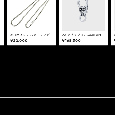
60cm 3ミリ スターリング
2A クリップ 8：Good Art H
ウ
シルバー ボール チェーン：
LYWD グッド アート ハリウ
¥22,000
¥168,300
MIC ミック
ッド