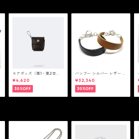
ゴ
エアポッズ（第1・第2世
バンブー シルバー レザー リ
代）ポーチ：BANDOLIER
ンク ステーション ブレスレ
¥4,620
¥32,340
バンドリヤー
ット：JOHN HARDY ジョン
ハーディー
30%OFF
30%OFF