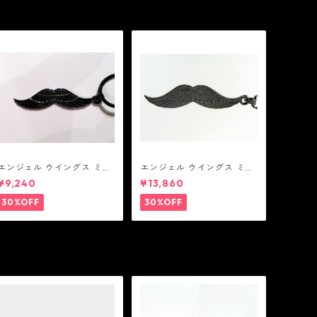
エンジェル ウイングス ミデ
エンジェル ウイングス ミデ
ィアム ペンダント ブラック
ィアム ペンダント ブラック
¥9,240
¥13,860
コーティング（サテンコー
ド付属）
30%OFF
30%OFF