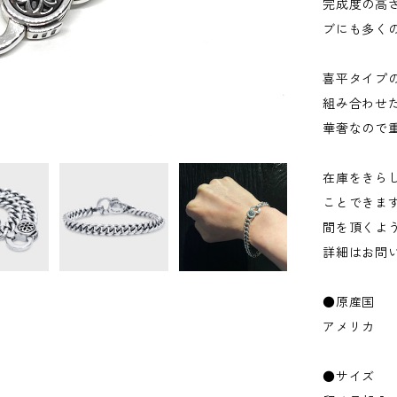
完成度の高
ブにも多く
喜平タイプ
組み合わせ
華奢なので
在庫をきら
ことできま
間を頂くよ
詳細はお問
●原産国
アメリカ
●サイズ