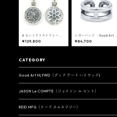
A セントクリストファー ペ
シガーバンド ：Good Art H
ンダント：Good Art HLYW
LYWD グッド アート ハリ
¥129,800
¥84,700
D グッド アート ハリウッド
ッド
CATEGORY
Good Art HLYWD（グッド アート ハリウッド)
RING
JASON Le COMPTE（ジェイソン ル コント）
EARRING・EAR CUFF
NECKLACE
REID MFG（リード エムエフジー）