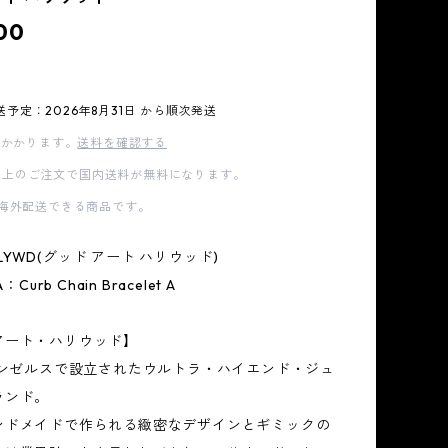
00
送予定：2026年8月31日 から順次発送
かかります。
送料を確認する
00以上のご注文で国内送料が無料になります。
海外配送できる商品です。
 HLYWD(グッド アート ハリウッド)
Curb Chain Bracelet A
アート・ハリウッド】
サンゼルスで設立されたウルトラ・ハイエンド・ジュ
ランド。
ンドメイドで作られる緻密なデザインとギミックの