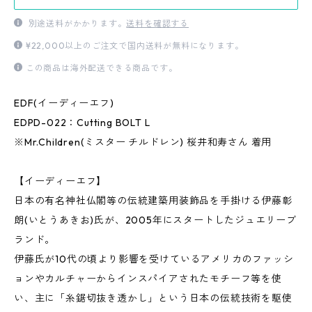
別途送料がかかります。
送料を確認する
¥22,000以上のご注文で国内送料が無料になります。
この商品は海外配送できる商品です。
EDF(イーディーエフ)
EDPD-022：Cutting BOLT L
※Mr.Children(ミスター チルドレン) 桜井和寿さん 着用
【イーディーエフ】
日本の有名神社仏閣等の伝統建築用装飾品を手掛ける伊藤彰
朗(いとうあきお)氏が、2005年にスタートしたジュエリーブ
ランド。
伊藤氏が10代の頃より影響を受けているアメリカのファッシ
ョンやカルチャーからインスパイアされたモチーフ等を使
い、主に「糸鋸切抜き透かし」という日本の伝統技術を駆使