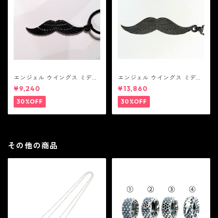
エンジェル ウイングス ミディ
エンジェル ウイングス ミディ
アム ペンダント ブラック コー
アム ペンダント ブラック
¥9,240
¥13,860
ティング（サテンコード付
属）
30%OFF
30%OFF
その他の商品