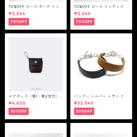
70%OFF ピース ダーク イン
70%OFF ピース インディゴ T
ディゴ Tシャツ：LOVE N' PEA
シャツ：LOVE N' PEACE N' R
¥2,244
¥2,244
CE N' ROCK ' ROLL ラブ ン
OCK ' ROLL ラブ ン ピース ン
ピース ン ロック ン ロール
ロック ン ロール
70%OFF
70%OFF
エアポッズ（第1・第2世代）
バンブー シルバー レザー リン
ポーチ：BANDOLIER バンド
ク ステーション ブレスレッ
¥4,620
¥32,340
リヤー
ト：JOHN HARDY ジョン ハ
ーディー
30%OFF
30%OFF