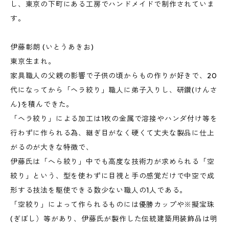
し、東京の下町にある工房でハンドメイドで制作されていま
す。
伊藤彰朗 (いとうあきお)
東京生まれ。
家具職人の父親の影響で子供の頃からもの作りが好きで、20
代になってから「ヘラ絞り」職人に弟子入りし、研鑽(けんさ
ん)を積んできた。
「ヘラ絞り」による加工は1枚の金属で溶接やハンダ付け等を
行わずに作られる為、継ぎ目がなく硬くて丈夫な製品に仕上
がるのが大きな特徴で、
伊藤氏は「へら絞り」中でも高度な技術力が求められる「空
絞り」という、型を使わずに目視と手の感覚だけで中空で成
形する技法を駆使できる数少ない職人の1人である。
「空絞り」によって作られるものには優勝カップや※擬宝珠
(ぎぼし）等があり、伊藤氏が製作した伝統建築用装飾品は明