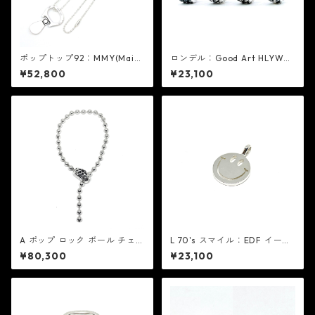
ポップトップ92：MMY(Maiso
ロンデル：Good Art HLYWD
n MIHARA YASUHIRO) メゾン
グッド アート ハリウッド
¥52,800
¥23,100
ミハラヤスヒロ X MIC ミック
A ポップ ロック ボール チェー
L 70's スマイル：EDF イーデ
ン ブレスレット V2：Good A
ィーエフ
¥80,300
¥23,100
rt HLYWD グッド アート ハリ
ウッド