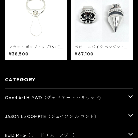
フラット ポップトップ76：ED
ベビー スパイク ペンダント：
F イーディーエフ
Good Art HLYWD グッド ア
¥38,500
¥67,100
ート ハリウッド
CATEGORY
Good Art HLYWD（グッド アート ハリウッド)
RING
JASON Le COMPTE（ジェイソン ル コント）
EARRING・EAR CUFF
NECKLACE
REID MFG（リード エムエフジー）