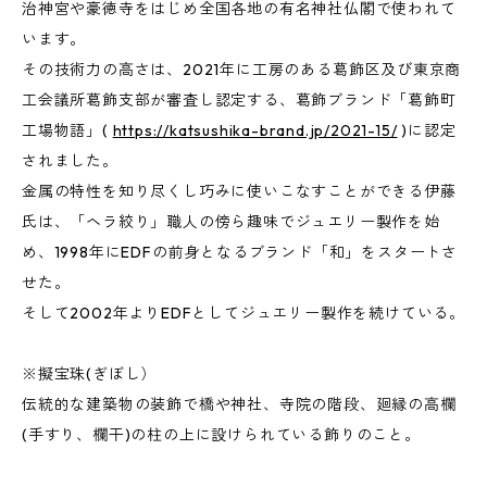
治神宮や豪徳寺をはじめ全国各地の有名神社仏閣で使われて
います。
その技術力の高さは、2021年に工房のある葛飾区及び東京商
工会議所葛飾支部が審査し認定する、葛飾ブランド「葛飾町
工場物語」(
https://katsushika-brand.jp/2021-15/
)に認定
されました。
金属の特性を知り尽くし巧みに使いこなすことができる伊藤
氏は、「ヘラ絞り」職人の傍ら趣味でジュエリー製作を始
め、1998年にEDFの前身となるブランド「和」をスタートさ
せた。
そして2002年よりEDFとしてジュエリー製作を続けている。
※擬宝珠(ぎぼし）
伝統的な建築物の装飾で橋や神社、寺院の階段、廻縁の高欄
(手すり、欄干)の柱の上に設けられている飾りのこと。