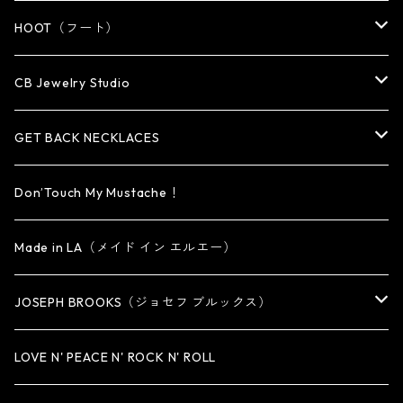
WALLET・CARD CASE
KEY CHAIN
PENDANT
EARRING
RING
HOOT（フート）
HAT・CAP
OTHER ITEM
NECKLACE
PENDANT
PENDANT
RING
CB Jewelry Studio
OTHER
reMIC
BRACELET
NECKLACE
CUFF・BANGLE
EARRING
RING
GET BACK NECKLACES
KEY CHAIN
BRACELET
PENDANT
EARRING・EAR CUFF
ORIGINAL COLLECTION
Don’Touch My Mustache！
SMALL
OTHER
CUFF
BRACELET
PENDANT
Made in LA（メイド イン エルエー）
MEDIUM
KEY CHAIN
CUFF・BANGLE
NECKLACE
JOSEPH BROOKS（ジョセフ ブルックス）
LARGE
WALLET CHAIN
NECKLACE
BRACELET
BRACELET
LOVE N' PEACE N' ROCK N' ROLL