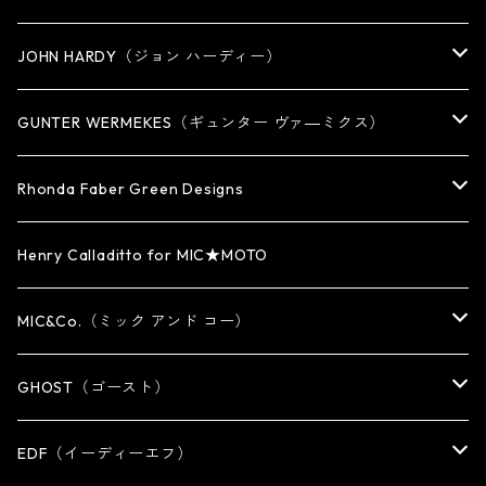
PENDANT
BRACELET
RING
JOHN HARDY（ジョン ハーディー）
BRACELET
KEY CHAIN
EARRING
RING
GUNTER WERMEKES（ギュンター ヴァ―ミクス）
WATCH BAND
PENDANT
BRACELET
RING
Rhonda Faber Green Designs
CUFF・BUNGLE
BRACELET/CUFF
PENDANT / NECKLACE
PENDANT / NECKLACE
RING
Henry Calladitto for MIC★MOTO
NECKLACE
NECKLACE
EARRING
PENDANT
MIC&Co.（ミック アンド コー）
KEY CHAIN
WALLET
OTHER
EARRING
RING
GHOST（ゴースト）
WALLET CHAIN
WALLET CHAIN
EARRING
RING
EDF（イーディーエフ）