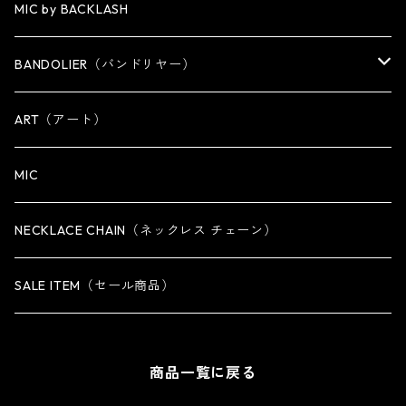
WALLET
KEY CHAIN
NECKLACE
MIC by BACKLASH
OTHER
WALLET CHAIN
BANDOLIER（バンドリヤー）
OTHER
iPhone 14専用ケース
ART（アート）
iPhone 14 Plus専用ケース
MIC
iPhone 14 Pro専用ケース
NECKLACE CHAIN（ネックレス チェーン）
iPhone 14 Pro Max専用ケース
SALE ITEM（セール商品）
iPhone 13 専用ケース
商品一覧に戻る
iPhone 13 mini専用ケース