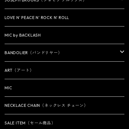
JOSEPH BROOKS（ジョセフ ブルックス）
LARGE
WALLET CHAIN
NECKLACE
BRACELET
BRACELET
LOVE N' PEACE N' ROCK N' ROLL
WALLET
KEY CHAIN
NECKLACE
MIC by BACKLASH
OTHER
WALLET CHAIN
BANDOLIER（バンドリヤー）
OTHER
iPhone 14専用ケース
ART（アート）
iPhone 14 Plus専用ケース
MIC
iPhone 14 Pro専用ケース
NECKLACE CHAIN（ネックレス チェーン）
iPhone 14 Pro Max専用ケース
SALE ITEM（セール商品）