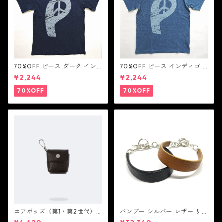
70%OFF ピース ダーク イン
70%OFF ピース インディゴ T
ディゴ Tシャツ：LOVE N' PEA
シャツ：LOVE N' PEACE N' R
¥2,244
¥2,244
CE N' ROCK ' ROLL ラブ ン
OCK ' ROLL ラブ ン ピース ン
ピース ン ロック ン ロール
ロック ン ロール
70%OFF
70%OFF
エアポッズ（第1・第2世代）
バンブー シルバー レザー リン
ポーチ：BANDOLIER バンド
ク ステーション ブレスレッ