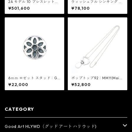
2A モデル 10 ブレスレット：
ウィッシュフル シンキング ペ
Good Art HLYWD グッド ア
ンダント 2A：Good Art HLY
¥501,600
¥78,100
ート ハリウッド
WD グッド アート ハリウッド
6ｍｍ ロゼット スタッド：Go
ポップトップ92：MMY(Maiso
od Art HLYWD グッド アート
n MIHARA YASUHIRO) メゾン
¥22,000
¥52,800
ハリウッド
ミハラヤスヒロ X MIC ミック
CATEGORY
Good Art HLYWD（グッド アート ハリウッド)