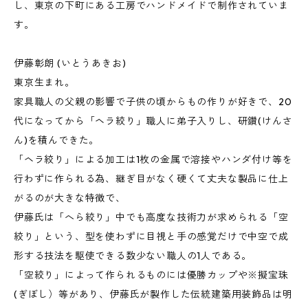
し、東京の下町にある工房でハンドメイドで制作されていま
す。
伊藤彰朗 (いとうあきお)
東京生まれ。
家具職人の父親の影響で子供の頃からもの作りが好きで、20
代になってから「ヘラ絞り」職人に弟子入りし、研鑽(けんさ
ん)を積んできた。
「ヘラ絞り」による加工は1枚の金属で溶接やハンダ付け等を
行わずに作られる為、継ぎ目がなく硬くて丈夫な製品に仕上
がるのが大きな特徴で、
伊藤氏は「へら絞り」中でも高度な技術力が求められる「空
絞り」という、型を使わずに目視と手の感覚だけで中空で成
形する技法を駆使できる数少ない職人の1人である。
「空絞り」によって作られるものには優勝カップや※擬宝珠
(ぎぼし）等があり、伊藤氏が製作した伝統建築用装飾品は明