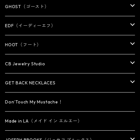
KEY CHAIN
WALLET
OTHER
EARRING
RING
GHOST（ゴースト）
WALLET CHAIN
WALLET CHAIN
EARRING
RING
EDF（イーディーエフ）
WALLET・CARD CASE
KEY CHAIN
PENDANT
EARRING
RING
HOOT（フート）
HAT・CAP
OTHER ITEM
NECKLACE
PENDANT
PENDANT
RING
CB Jewelry Studio
OTHER
reMIC
BRACELET
NECKLACE
CUFF・BANGLE
EARRING
RING
GET BACK NECKLACES
KEY CHAIN
BRACELET
PENDANT
EARRING・EAR CUFF
ORIGINAL COLLECTION
Don’Touch My Mustache！
SMALL
OTHER
CUFF
BRACELET
PENDANT
Made in LA（メイド イン エルエー）
MEDIUM
KEY CHAIN
CUFF・BANGLE
NECKLACE