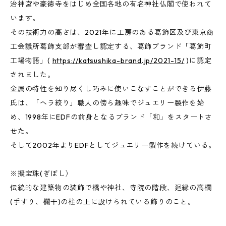
治神宮や豪徳寺をはじめ全国各地の有名神社仏閣で使われて
います。
その技術力の高さは、2021年に工房のある葛飾区及び東京商
工会議所葛飾支部が審査し認定する、葛飾ブランド「葛飾町
工場物語」(
https://katsushika-brand.jp/2021-15/
)に認定
されました。
金属の特性を知り尽くし巧みに使いこなすことができる伊藤
氏は、「ヘラ絞り」職人の傍ら趣味でジュエリー製作を始
め、1998年にEDFの前身となるブランド「和」をスタートさ
せた。
そして2002年よりEDFとしてジュエリー製作を続けている。
※擬宝珠(ぎぼし）
伝統的な建築物の装飾で橋や神社、寺院の階段、廻縁の高欄
(手すり、欄干)の柱の上に設けられている飾りのこと。