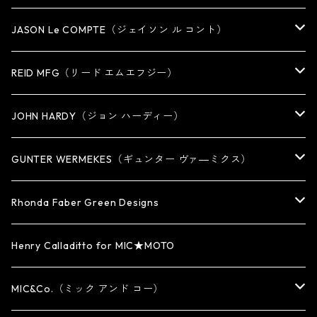
RING
JASON Le COMPTE（ジェイソン ル コント）
EARRING・EAR CUFF
NECKLACE
REID MFG（リード エムエフジー）
PENDANT
BRACELET
RING
JOHN HARDY（ジョン ハーディー）
BRACELET
KEY CHAIN
EARRING
RING
GUNTER WERMEKES（ギュンター ヴァ―ミクス）
WATCH BAND
PENDANT
BRACELET
RING
Rhonda Faber Green Designs
CUFF・BUNGLE
BRACELET/CUFF
PENDANT / NECKLACE
PENDANT / NECKLACE
RING
Henry Calladitto for MIC★MOTO
NECKLACE
NECKLACE
EARRING
PENDANT
MIC&Co.（ミック アンド コー）