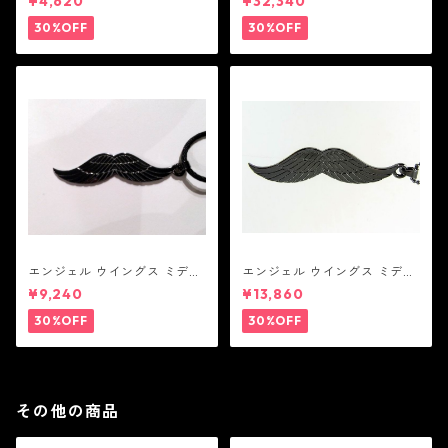
¥4,620
¥32,340
リヤー
ト：JOHN HARDY ジョン ハ
ーディー
30%OFF
30%OFF
エンジェル ウイングス ミディ
エンジェル ウイングス ミディ
アム ペンダント ブラック コー
アム ペンダント ブラック
¥9,240
¥13,860
ティング（サテンコード付
属）
30%OFF
30%OFF
その他の商品