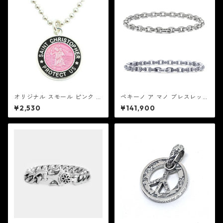
オリジナル スモール ピンク /
ペキーノ ア マノ ブレスレット
ブラック セントクリストファ
：Good Art HLYWD グッド
¥2,530
¥141,900
ー ネックレス ：GET BACK N
アート ハリウッド
ECKLACES ゲット バック ネッ
クレスズ