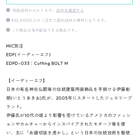
別途送料がかかります。
送料を確認する
¥22,000以上のご注文で国内送料が無料になります。
この商品は海外配送できる商品です。
MIC別注
EDF(イーディーエフ)
EDPD-033：Cutting BOLT M
【イーディーエフ】
日本の有名神社仏閣等の伝統建築用装飾品を手掛ける伊藤彰
朗(いとうあきお)氏が、2005年にスタートしたジュエリーブ
ランド。
伊藤氏が10代の頃より影響を受けているアメリカのファッシ
ョンやカルチャーからインスパイアされたモチーフ等を使
い、主に「糸鋸切抜き透かし」という日本の伝統技術を駆使