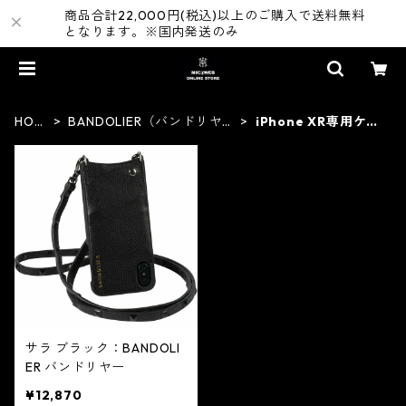
商品合計22,000円(税込)以上のご購入で送料無料
となります。※国内発送のみ
HOM
BANDOLIER（バンドリヤ
iPhone XR専用ケー
E
ー）
ス
サラ ブラック：BANDOLI
ER バンドリヤー
¥12,870